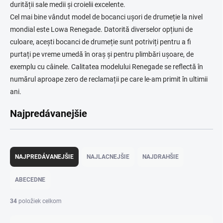
durității sale medii și croielii excelente.
Cel mai bine vândut model de bocanci ușori de drumeție la nivel
mondial este Lowa Renegade. Datorită diverselor opțiuni de
culoare, acești bocanci de drumeție sunt potriviți pentru a fi
purtați pe vreme umedă în oraș și pentru plimbări ușoare, de
exemplu cu câinele. Calitatea modelului Renegade se reflectă în
numărul aproape zero de reclamații pe care le-am primit în ultimii
ani.
Najpredávanejšie
R
a
NAJPREDÁVANEJŠIE
NAJLACNEJŠIE
NAJDRAHŠIE
d
e
ABECEDNE
n
i
34
položiek celkom
e
p