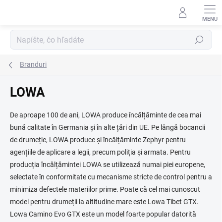
Prejsť
na
obsah
Hľadať
Branduri
LOWA
De aproape 100 de ani, LOWA produce încălțăminte de cea mai
bună calitate în Germania și în alte țări din UE. Pe lângă bocancii
de drumeție, LOWA produce și încălțăminte Zephyr pentru
agențiile de aplicare a legii, precum poliția și armata. Pentru
producția încălțămintei LOWA se utilizează numai piei europene,
selectate în conformitate cu mecanisme stricte de control pentru a
minimiza defectele materiilor prime. Poate că cel mai cunoscut
model pentru drumeții la altitudine mare este Lowa Tibet GTX.
Lowa Camino Evo GTX este un model foarte popular datorită