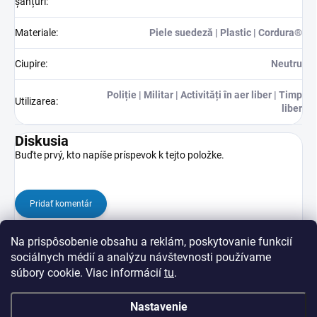
șanțuri
:
Materiale
:
Piele suedeză | Plastic | Cordura®
Ciupire
:
Neutru
Poliție | Militar | Activități în aer liber | Timp
Utilizarea
:
liber
Diskusia
Buďte prvý, kto napíše príspevok k tejto položke.
Pridať komentár
Na prispôsobenie obsahu a reklám, poskytovanie funkcií
sociálnych médií a analýzu návštevnosti používame
súbory cookie. Viac informácií
tu
.
Nastavenie