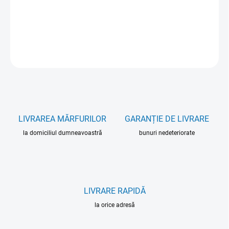
DETAILNÉ INFORMÁCIE
OPÝTAŤ SA
LIVRAREA MĂRFURILOR
GARANȚIE DE LIVRARE
la domiciliul dumneavoastră
bunuri nedeteriorate
LIVRARE RAPIDĂ
la orice adresă