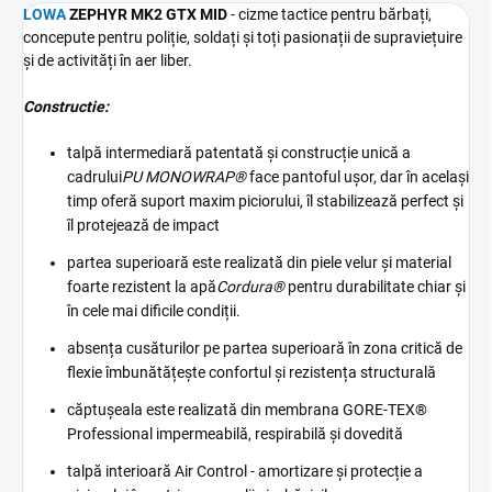
LOWA
ZEPHYR MK2 GTX MID
-
cizme tactice pentru bărbați,
concepute pentru poliție, soldați și toți pasionații de supraviețuire
și de activități în aer liber.
Constructie:
talpă intermediară patentată și construcție unică a
cadrului
PU MONOWRAP®
face pantoful ușor, dar în același
timp oferă suport maxim piciorului, îl stabilizează perfect și
îl protejează de impact
partea superioară este realizată din piele velur și material
foarte rezistent la apă
Cordura®
pentru durabilitate chiar și
în cele mai dificile condiții.
absența cusăturilor pe partea superioară în zona critică de
flexie îmbunătățește confortul și rezistența structurală
căptușeala este realizată din membrana GORE-TEX®
Professional impermeabilă, respirabilă și dovedită
talpă interioară Air Control - amortizare și protecție a