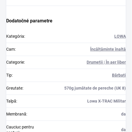
Dodatočné parametre
Kategória
:
LOWA
Cam
:
Încălțăminte înaltă
Categorie
:
Drumeții | În aer liber
Tip
:
Bărbați
Greutate
:
570g jumătate de pereche (UK 8)
Talpă
:
Lowa X-TRAC Militar
Membrană
:
da
Cauciuc pentru
da