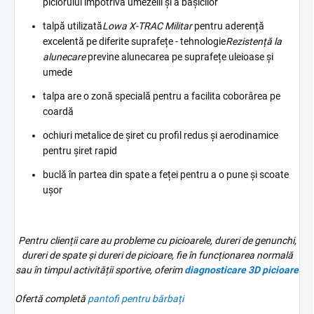
piciorului împotriva umezelii și a bășicilor
talpă utilizată
Lowa X-TRAC Militar
pentru aderență
excelentă pe diferite suprafețe - tehnologie
Rezistență la
alunecare
previne alunecarea pe suprafețe uleioase și
umede
talpa are o zonă specială pentru a facilita coborârea pe
coardă
ochiuri metalice de șiret cu profil redus și aerodinamice
pentru șiret rapid
buclă în partea din spate a feței pentru a o pune și scoate
ușor
Pentru clienții care au probleme cu picioarele, dureri de genunchi,
dureri de spate și dureri de picioare, fie în funcționarea normală
sau în timpul activității sportive, oferim
diagnosticare 3D
picioare
Ofertă completă
pantofi pentru bărbați