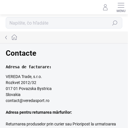
Prejsť
na
obsah
Hľadať
Domov
Contacte
Adresa de facturare:
VEREDA Trade, s.r.o.
Rozkvet 2012/32
017 01 Povazska Bystrica
Slovakia
contact@veredasport.ro
Adresa pentru returnarea mărfurilor:
Returnarea produselor prin curier sau Prioripost la urmatoarea