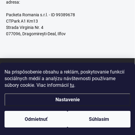
adresa:
Packeta Romania s.r.l. - ID 99389678
CTPark A1 Km13
Strada Virginia Nr. 4
077096, Dragomirești-Deal, Ilfov
Z
Copyright 2026
veredasport.ro
. Všetky práva vyhradené.
Upraviť nastavenie
á
cookies
Na prispôsobenie obsahu a reklám, poskytovanie funkcií
p
sociálnych médií a analýzu návštevnosti používame
ä
Vytvoril Shoptet
súbory cookie. Viac informácií
tu
.
t
i
Nastavenie
e
Odmietnuť
Súhlasím