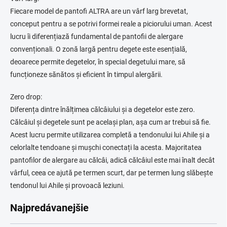
Fiecare model de pantofi ALTRA are un vârf larg brevetat,
conceput pentru a se potrivi formei reale a piciorului uman. Acest
lucru îi diferențiază fundamental de pantofii de alergare
convenționali. O zonă largă pentru degete este esențială,
deoarece permite degetelor, în special degetului mare, să
funcționeze sănătos și eficient în timpul alergării.
Zero drop:
Diferența dintre înălțimea călcâiului și a degetelor este zero.
Călcâiul și degetele sunt pe același plan, așa cum ar trebui să fie.
Acest lucru permite utilizarea completă a tendonului lui Ahile și a
celorlalte tendoane și mușchi conectați la acesta. Majoritatea
pantofilor de alergare au călcâi, adică călcâiul este mai înalt decât
vârful, ceea ce ajută pe termen scurt, dar pe termen lung slăbește
tendonul lui Ahile și provoacă leziuni.
Najpredávanejšie