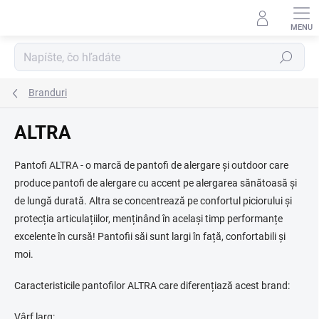
Prejsť
na
obsah
Hľadať
Branduri
ALTRA
Pantofi ALTRA - o marcă de pantofi de alergare și outdoor care
produce pantofi de alergare cu accent pe alergarea sănătoasă și
de lungă durată. Altra se concentrează pe confortul piciorului și
protecția articulațiilor, menținând în același timp performanțe
excelente în cursă! Pantofii săi sunt largi în față, confortabili și
moi.
Caracteristicile pantofilor ALTRA care diferențiază acest brand:
Vârf larg: