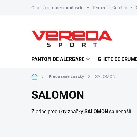
Prejsť
Cum sa returnezi produsele
Termeni si Conditii
na
obsah
PANTOFI DE ALERGARE
GHETE DE DRUME
Domov
Predávané značky
SALOMON
SALOMON
Žiadne produkty značky
SALOMON
sa nenašli...