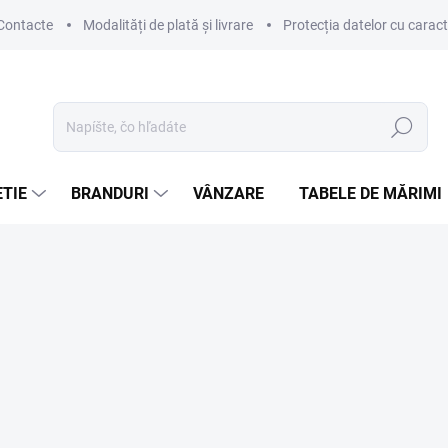
Contacte
Modalități de plată și livrare
Protecția datelor cu carac
Hľadať
TIE
BRANDURI
VÂNZARE
TABELE DE MĂRIMI