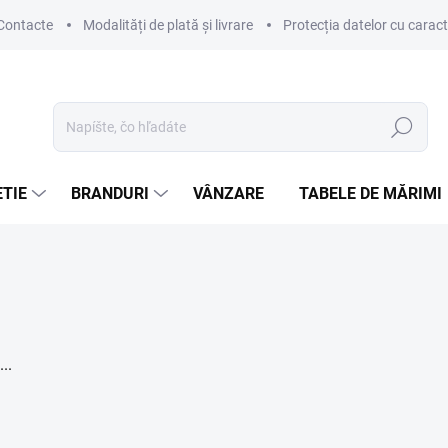
Contacte
Modalități de plată și livrare
Protecția datelor cu carac
Hľadať
TIE
BRANDURI
VÂNZARE
TABELE DE MĂRIMI
..