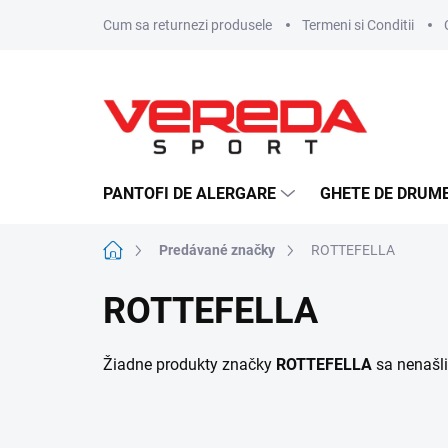
Prejsť
Cum sa returnezi produsele
Termeni si Conditii
na
obsah
PANTOFI DE ALERGARE
GHETE DE DRUME
Domov
Predávané značky
ROTTEFELLA
ROTTEFELLA
Žiadne produkty značky
ROTTEFELLA
sa nenašli.