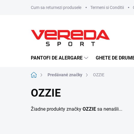
Prejsť
Cum sa returnezi produsele
Termeni si Conditii
na
obsah
PANTOFI DE ALERGARE
GHETE DE DRUME
Domov
Predávané značky
OZZIE
OZZIE
Žiadne produkty značky
OZZIE
sa nenašli...