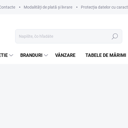
Contacte
Modalități de plată și livrare
Protecția datelor cu carac
Hľadať
TIE
BRANDURI
VÂNZARE
TABELE DE MĂRIMI