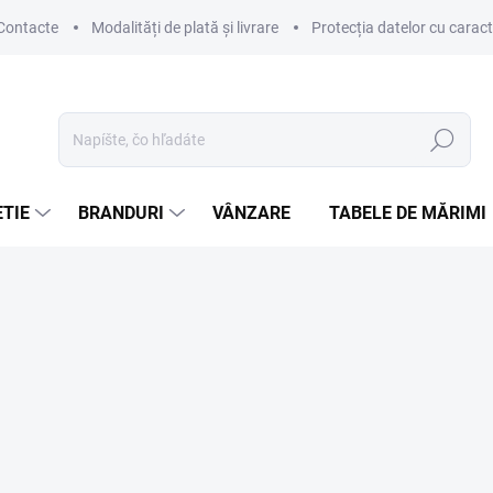
Contacte
Modalități de plată și livrare
Protecția datelor cu carac
Hľadať
TIE
BRANDURI
VÂNZARE
TABELE DE MĂRIMI