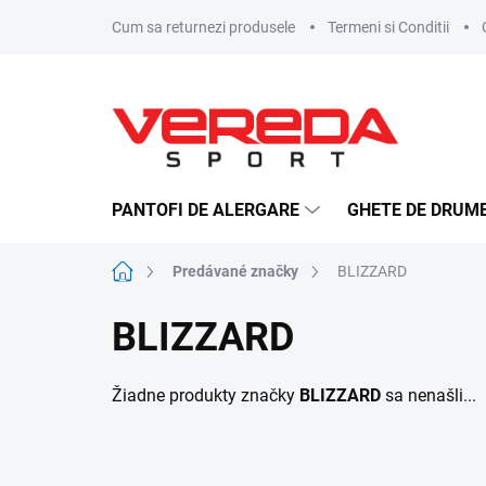
Prejsť
Cum sa returnezi produsele
Termeni si Conditii
na
obsah
PANTOFI DE ALERGARE
GHETE DE DRUME
Domov
Predávané značky
BLIZZARD
BLIZZARD
Žiadne produkty značky
BLIZZARD
sa nenašli...