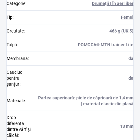
Categorie
:
Drumeții | În aer liber
Tip
:
Femei
Greutate
:
466 g (UK 5)
Talpă
:
POMOCA® MTN trainer Lite
Membrană
:
da
Cauciuc
pentru
da
șanțuri
:
Partea superioară: piele de căprioară de 1,4 mm
Materiale
:
| material elastic din plasă
Drop =
diferența
13 mm
dintre vârf și
călcâi
: