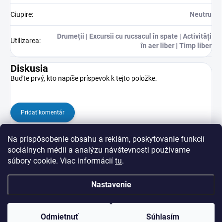
Ciupire
:
Neutru
Drumeții | Excursii cu rucsacul în spate | Activități
Utilizarea
:
în aer liber | Timp liber
Diskusia
Buďte prvý, kto napíše príspevok k tejto položke.
Pridať komentár
Na prispôsobenie obsahu a reklám, poskytovanie funkcií
sociálnych médií a analýzu návštevnosti používame
súbory cookie. Viac informácií
tu
.
Nastavenie
Z
Copyright 2026
veredasport.ro
. Všetky práva vyhradené.
Upraviť nastavenie
á
cookies
Odmietnuť
Súhlasím
p