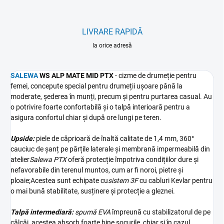
LIVRARE RAPIDĂ
la orice adresă
SALEWA
WS ALP MATE MID PTX
- cizme de drumeție pentru
femei, concepute special pentru drumeții ușoare până la
moderate, șederea în munți, precum și pentru purtarea casual. Au
o potrivire foarte confortabilă și o talpă interioară pentru a
asigura confortul chiar și după ore lungi pe teren.
Upside:
piele de căprioară de înaltă calitate de 1,4 mm, 360
°
cauciuc de șanț pe părțile laterale
și membrană impermeabilă din
atelier
Salewa PTX
oferă protecție împotriva condițiilor dure și
nefavorabile din terenul muntos, cum ar fi noroi, pietre și
ploaie;
Acestea sunt echipate cu
sistem 3F
cu cabluri Kevlar pentru
o mai bună stabilitate, susținere și protecție a gleznei.
Talpă intermediară:
spumă EVA
împreună cu stabilizatorul de pe
călcâi, acestea absorb foarte bine șocurile, chiar și în cazul