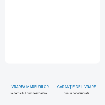
cena:
VARIANT
MOŽNOSTI DORUČENIA
−
+
Pridať do košíka
DETAILNÉ INFORMÁCIE
OPÝTAŤ SA
LIVRAREA MĂRFURILOR
GARANȚIE DE LIVRARE
la domiciliul dumneavoastră
bunuri nedeteriorate