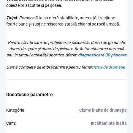
obiectelor ascuțite și pe șosea.
Talpă:
Pomoca®
talpa oferă stabilitate, aderență, tracțiune
foarte bune și susține mișcarea stabilă chiar și pe rocă umedă.
Pentru clienții care au probleme cu picioarele, dureri de genunchi,
dureri de spate și dureri de picioare, fie în funcționarea normală
sau în timpul activității sportive, oferim
diagnosticare 3D
picioare
Gamă completă de îmbrăcăminte pentru femei
cizme de drumeție
Dodatočné parametre
Kategória
:
Cizme înalte de drumeție
Cam
:
Încălțăminte înaltă