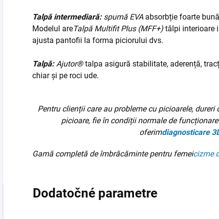
Talpă intermediară:
spumă EVA
absorbție foarte bună 
Modelul are
Talpă Multifit Plus (MFF+)
tălpi interioare 
ajusta pantofii la forma piciorului dvs.
Talpă:
Ajutor®
talpa asigură stabilitate, aderență, tr
chiar și pe roci ude.
Pentru clienții care au probleme cu picioarele, dureri 
picioare, fie în condiții normale de funcționare 
oferim
diagnosticare 3
Gamă completă de îmbrăcăminte pentru femei
cizme 
Dodatočné parametre