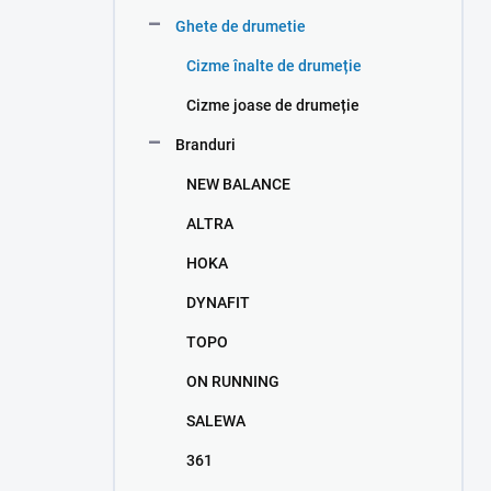
n
Ghete de drumetie
e
l
Cizme înalte de drumeție
Cizme joase de drumeție
Branduri
NEW BALANCE
ALTRA
HOKA
DYNAFIT
TOPO
ON RUNNING
SALEWA
361