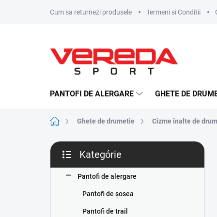
Prejsť
Cum sa returnezi produsele
Termeni si Conditii
na
obsah
PANTOFI DE ALERGARE
GHETE DE DRUME
Domov
Ghete de drumetie
Cizme înalte de drum
B
Kategórie
o
Preskočiť
č
kategórie
n
Pantofi de alergare
ý
Pantofi de șosea
p
a
Pantofi de trail