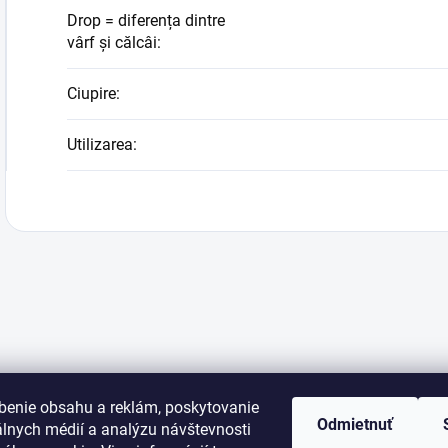
Drop = diferența dintre
vârf și călcâi
:
Ciupire
:
Utilizarea
:
benie obsahu a reklám, poskytovanie
Odmietnuť
álnych médií a analýzu návštevnosti