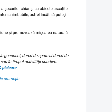
a șocurilor chiar și cu obiecte ascuțite.
interschimbabile, astfel încât să puteți
acțiune și promovează mișcarea naturală
de genunchi, dureri de spate și dureri de
sau în timpul activității sportive,
D
picioare
de drumeție