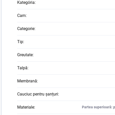
Kategória
:
Cam
:
Categorie
:
Tip
:
Greutate
:
Talpă
:
Membrană
:
Cauciuc pentru șanțuri
:
Materiale
:
Partea superioară: p