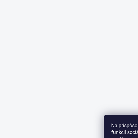
Na prispôso
funkcií soci