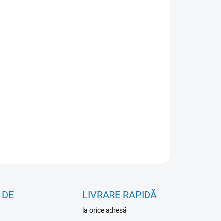
IANT
NOSTI DORUČENIA
−
+
Pridať do košíka
ILNÉ INFORMÁCIE
OPÝTAŤ SA
 DE
LIVRARE RAPIDĂ
la orice adresă