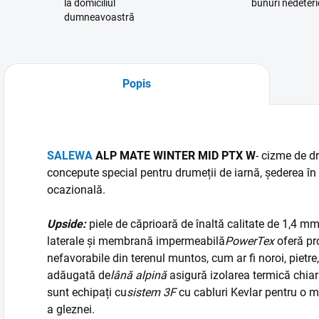
la domiciliul
bunuri nedeteri
dumneavoastră
Popis
SALEWA
ALP MATE WINTER MID PTX W
- cizme de d
concepute special pentru drumeții de iarnă, șederea în
ocazională.
Upside:
piele de căprioară de înaltă calitate de 1,4 m
laterale
și membrană impermeabilă
PowerTex
oferă pro
nefavorabile din terenul muntos, cum ar fi noroi, pietre
adăugată de
lână alpină
asigură izolarea termică chiar
sunt echipați cu
sistem 3F
cu cabluri Kevlar pentru o ma
a gleznei.