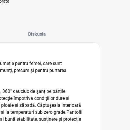
orate
Diskusia
rumeție pentru femei, care sunt
 munți, precum și pentru purtarea
m, 360
° cauciuc de șanț pe părțile
tecție împotriva condițiilor dure și
, ploaie și zăpadă. Căptușeala interioară
 și la temperaturi sub zero grade.
Pantofii
i bună stabilitate, susținere și protecție