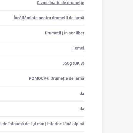
Cizme înalte de drumeție
Încălțăminte pentru drumeții de iarnă
Drumeții | În aer liber
Femei
550g (UK 8)
POMOCA® Drumeție de iarnă
da
da
iele întoarsă de 1,4 mm | Interior: lână alpină