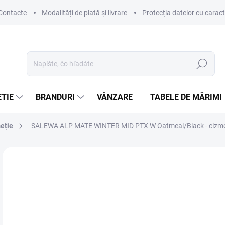
Contacte
Modalități de plată și livrare
Protecția datelor cu carac
Hľadať
TIE
BRANDURI
VÂNZARE
TABELE DE MĂRIMI
eție
SALEWA ALP MATE WINTER MID PTX W Oatmeal/Black - cizme d
Neohodnotené
Podrobnosti hodnotenia
ZNAČKA
le
Jedn
DIS
cena