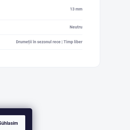
13 mm
Neutru
Drumeții în sezonul rece | Timp liber
Súhlasím