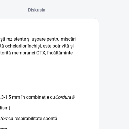
Diskusia
ști rezistente și ușoare pentru mișcări
 ochelarilor închiși, este potrivită și
datorită membranei GTX, încălțăminte
1,3-1,5 mm în combinație cu
Cordura®
utism)
fort
cu respirabilitate sporită