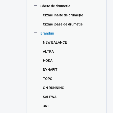
n
Ghete de drumetie
e
l
Cizme înalte de drumeție
Cizme joase de drumeție
Branduri
NEW BALANCE
ALTRA
HOKA
DYNAFIT
TOPO
ON RUNNING
SALEWA
361