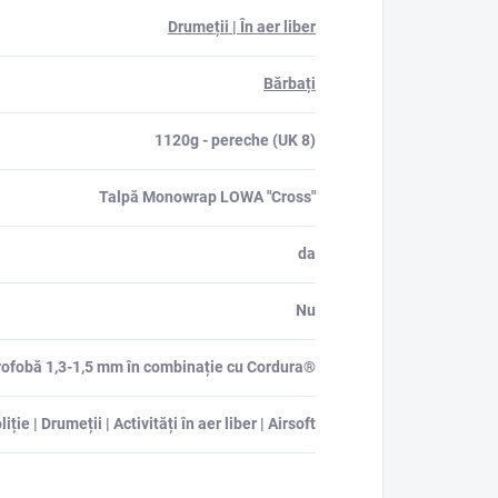
Drumeții | În aer liber
Bărbați
1120g - pereche (UK 8)
Talpă Monowrap LOWA "Cross"
da
Nu
drofobă 1,3-1,5 mm în combinație cu Cordura®
liție | Drumeții | Activități în aer liber | Airsoft