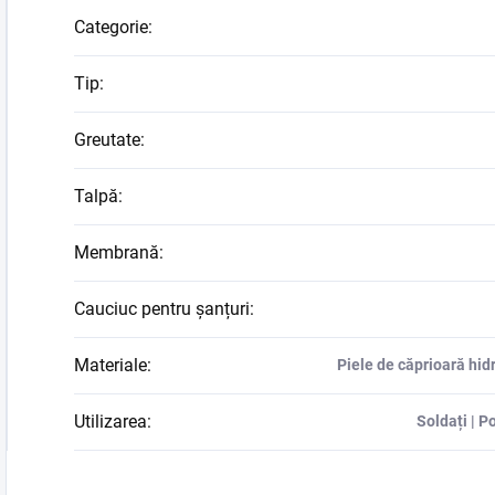
Categorie
:
Tip
:
Greutate
:
Talpă
:
Membrană
:
Cauciuc pentru șanțuri
:
Materiale
:
Piele de căprioară hi
Utilizarea
:
Soldați | Po