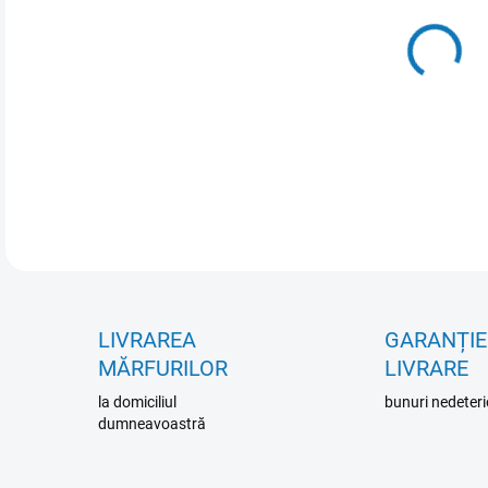
VAR
MOŽ
DETA
LIVRAREA
GARANȚIE
MĂRFURILOR
LIVRARE
la domiciliul
bunuri nedeteri
dumneavoastră