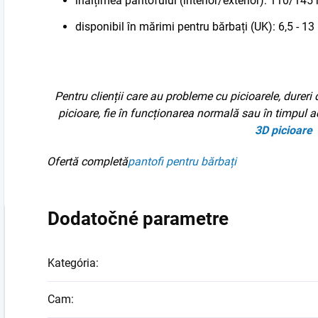
înălțimea pantofului (interior/exterior): 110/14
disponibil în mărimi pentru bărbați (UK): 6,5 - 13
Pentru clienții care au probleme cu picioarele, dureri 
picioare, fie în funcționarea normală sau în timpul ac
3D
picioare
Ofertă completă
pantofi pentru bărbați
Dodatočné parametre
Kategória
:
Cam
: