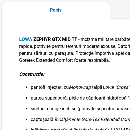
Popis
LOWA
ZEPHYR GTX MID TF
- m
cizme militare bărbăte
rapide, potrivite pentru terenuri moderat expuse. Datorită
pentru sărituri cu parașuta. Protecție împotriva apei 
Goretex Extended Comfort foarte respirabilă.
Constructie:
pantofi injectați cu
Monowrap
talpă
Lowa "Cross"
partea superioară: piele de căprioară hidrofobă 
șireturi: cârlige închise (potrivite și pentru paraș
căptușeală:
Încălțăminte Gore-Tex Extended Com