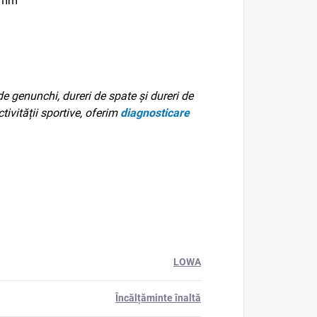
5 mm
de genunchi, dureri de spate și dureri de
tivității sportive, oferim
diagnosticare
LOWA
Încălțăminte înaltă