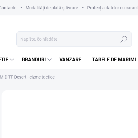
Contacte
Modalități de plată și livrare
Protecția datelor cu carac
Hľadať
TIE
BRANDURI
VÂNZARE
TABELE DE MĂRIMI
D TF Desert - cizme tactice
Neohodnotené
Podrobnosti hodnotenia
ZNAČKA
le
Jedn
ZVO
cena