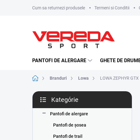
Prejsť
Cum sa returnezi produsele
Termeni si Conditii
na
obsah
PANTOFI DE ALERGARE
GHETE DE DRUME
Domov
Branduri
Lowa
LOWA ZEPHYR GTX MI
B
Kategórie
o
Preskočiť
č
kategórie
n
Pantofi de alergare
ý
Pantofi de șosea
p
a
Pantofi de trail