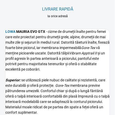
LIVRARE RAPIDĂ
la orice adresă
LOWA
MAURIA EVO GTX
- cizme de drumeții înalte pentru femei
care este proiectat pentru drumeții grele, alpine, drumeții de mai
multe zile și sejururi în mediul rural. Datorită tăieturii înalte, fixează
foarte bine piciorul, iar membrana impermeabilă
Gore-Tex
vă
menține picioarele uscate. Datorită tălpii
Vibram Apptrail II
și un
profil agresiv în partea anterioară a piciorului, pantoful este
potrivit pentru majoritatea terenurilor și oferă o stabilitate
excelentă pe coborâri.
Superior:
se utilizează piele nubuc de calitate și rezistentă, care
este durabilă și oferă protecție.
Gore-Tex
membrana previne
pătrunderea umezelii. Confortul chiar și după o lungă fântână
oferă o talpă interioară confortabilă din plasă împreună cu o talpă
interioară modelabilă care se adaptează la conturul piciorului.
Materialul moale ridicat de pe partea din spate a feței oferă un
confort suplimentar.