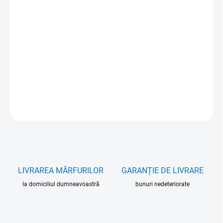
VARIANT
MOŽNOSTI DORUČENIA
−
+
Pridať do košíka
DETAILNÉ INFORMÁCIE
OPÝTAŤ SA
LIVRAREA MĂRFURILOR
GARANȚIE DE LIVRARE
la domiciliul dumneavoastră
bunuri nedeteriorate