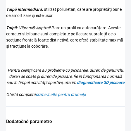
Talpă intermediară:
utilizat poliuretan, care are proprietăți bune
de amortizare și este ușor.
Talpă:
Vibram® Apptrail II
are un profil cu autocurățare. Aceste
caracteristici bune sunt completate pe fiecare suprafață de o
secțiune frontală foarte distinctivă, care oferă stabilitate maximă
și tracțiune la coborâre.
Pentru clienții care au probleme cu picioarele, dureri de genunchi,
dureri de spate și dureri de picioare, fie în funcționarea normală
sau în timpul activității sportive, oferim
diagnosticare 3D
picioare
Ofertă completă
cizme înalte pentru drumeții
Dodatočné parametre