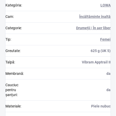
Kategória
:
LOWA
Cam
:
Încălțăminte înaltă
Categorie
:
Drumeții | În aer liber
Tip
:
Femei
Greutate
:
625 g (UK 5)
Talpă
:
Vibram Apptrail II
Membrană
:
da
Cauciuc
pentru
da
șanțuri
:
Materiale
:
Piele nubuc