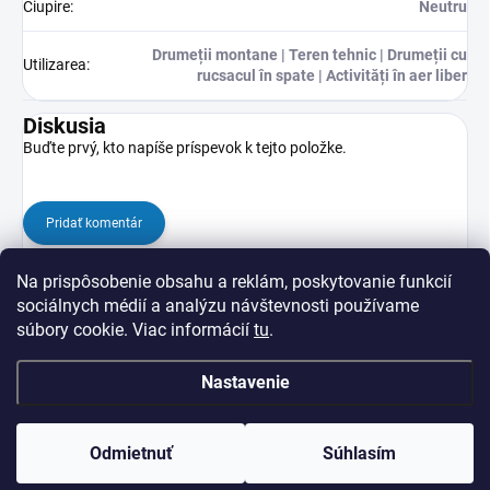
Ciupire
:
Neutru
Drumeții montane | Teren tehnic | Drumeții cu
Utilizarea
:
rucsacul în spate | Activități în aer liber
Diskusia
Buďte prvý, kto napíše príspevok k tejto položke.
Pridať komentár
Na prispôsobenie obsahu a reklám, poskytovanie funkcií
sociálnych médií a analýzu návštevnosti používame
súbory cookie. Viac informácií
tu
.
Nastavenie
Z
Copyright 2026
veredasport.ro
. Všetky práva vyhradené.
Upraviť nastavenie
á
cookies
Odmietnuť
Súhlasím
p
ä
Vytvoril Shoptet