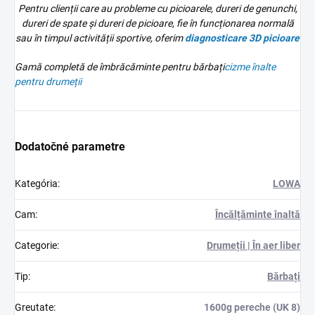
Pentru clienții care au probleme cu picioarele, dureri de genunchi,
dureri de spate și dureri de picioare, fie în funcționarea normală
sau în timpul activității sportive, oferim
diagnosticare 3D
picioare
Gamă completă de îmbrăcăminte pentru bărbați
cizme înalte
pentru drumeții
Dodatočné parametre
Kategória
:
LOWA
Cam
:
Încălțăminte înaltă
Categorie
:
Drumeții | În aer liber
Tip
:
Bărbați
Greutate
:
1600g pereche (UK 8)