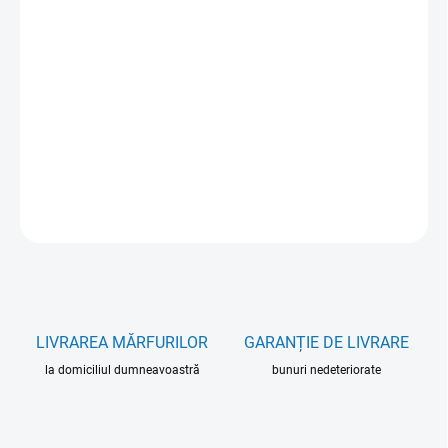
VARIANT
MOŽNOSTI DORUČENIA
−
+
Pridať do košíka
DETAILNÉ INFORMÁCIE
OPÝTAŤ SA
LIVRAREA MĂRFURILOR
GARANȚIE DE LIVRARE
la domiciliul dumneavoastră
bunuri nedeteriorate