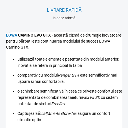
LIVRARE RAPIDĂ
la orice adresă
LOWA
CAMINO EVO GTX
- această cizmă de drumeție inovatoare
pentru bărbați este continuarea modelului de succes LOWA
Camino GTX.
utilizează toate elementele patentate din modelul anterior,
inovația se referă în principal la talpă
comparativ cu modelul
Ranger GTX
este semnificativ mai
ușoară și mai confortabilă.
o schimbare semnificativă în ceea ce privește confortul este
reprezentată de combinarea tăieturii
Flex Fit 3D
cu sistem
patentat de șireturi
Freeflex
Căptușeală
Încălțăminte Gore-Tex
asigură un confort
climatic optim