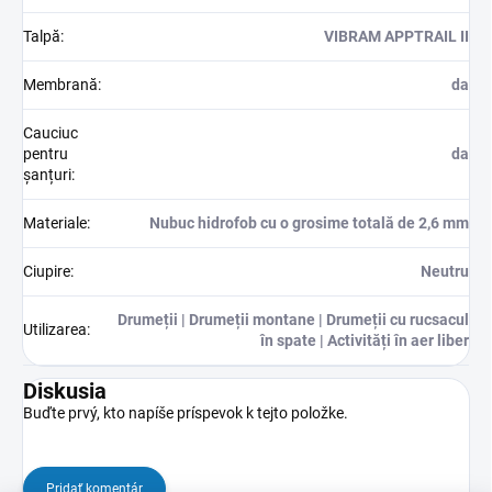
Talpă
:
VIBRAM APPTRAIL II
Membrană
:
da
Cauciuc
pentru
da
șanțuri
:
Materiale
:
Nubuc hidrofob cu o grosime totală de 2,6 mm
Ciupire
:
Neutru
Drumeții | Drumeții montane | Drumeții cu rucsacul
Utilizarea
:
în spate | Activități în aer liber
Diskusia
Buďte prvý, kto napíše príspevok k tejto položke.
Pridať komentár