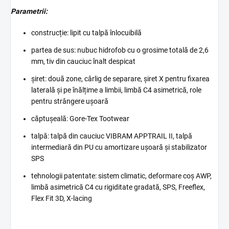
Parametrii:
construcție: lipit cu talpă înlocuibilă
partea de sus: nubuc hidrofob cu o grosime totală de 2,6
mm, tiv din cauciuc înalt despicat
șiret: două zone, cârlig de separare, șiret X pentru fixarea
laterală și pe înălțime a limbii, limbă C4 asimetrică, role
pentru strângere ușoară
căptușeală: Gore-Tex Tootwear
talpă: talpă din cauciuc VIBRAM APPTRAIL II, talpă
intermediară din PU cu amortizare ușoară și stabilizator
SPS
tehnologii patentate: sistem climatic, deformare coș AWP,
limbă asimetrică C4 cu rigiditate gradată, SPS, Freeflex,
Flex Fit 3D, X-lacing