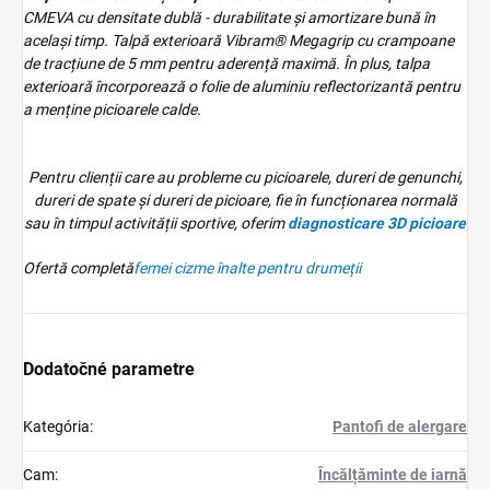
CMEVA cu densitate dublă - durabilitate și amortizare bună în
același timp.
Talpă exterioară Vibram® Megagrip cu crampoane
de tracțiune de 5 mm pentru aderență maximă. În plus, talpa
exterioară încorporează o folie de aluminiu reflectorizantă pentru
a menține picioarele calde.
Pentru clienții care au probleme cu picioarele, dureri de genunchi,
dureri de spate și dureri de picioare, fie în funcționarea normală
sau în timpul activității sportive, oferim
diagnosticare 3D
picioare
Ofertă completă
femei
cizme înalte pentru drumeții
Dodatočné parametre
Kategória
:
Pantofi de alergare
Cam
:
Încălțăminte de iarnă