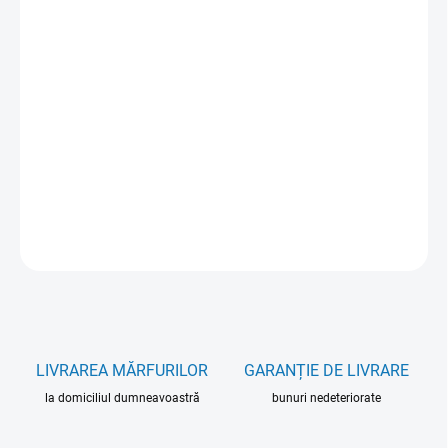
cena:
VARIANT
MOŽNOSTI DORUČENIA
−
+
Pridať do košíka
DETAILNÉ INFORMÁCIE
OPÝTAŤ SA
LIVRAREA MĂRFURILOR
GARANȚIE DE LIVRARE
la domiciliul dumneavoastră
bunuri nedeteriorate