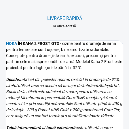
LIVRARE RAPIDĂ
la orice adresă
HOKA
ÎN KAHA 2 FROST GTX
- cizme pentru drumeții de iarnă
pentru femei care sunt ușoare, bine amortizate și durabile.
Concepute pentru drumeții de iarnă, excursii, precum și pentru
pârtii în cele mai aspre condiții de iarnă.
Modelul Kaha 2 Frost este
proiectat pentru înghețuri de până la -32°C!
Upside:
fabricat din poliester ripstop reciclat în proporție de 91%,
șiretul utilizat face ca acesta să fie ușor de îmbrăcat/îndepărtat.
Bucla de la călcâi este suficient de mare pentru utilizarea cu
mănuși.
Membrana impermeabilă Gore-Tex® menține picioarele
uscate chiar și în condiții nefavorabile.
Sunt utilizate până la 400 g
de izolație - 200 g PrimaLoft® Gold + 200 g membrană Gore-Tex,
care asigură un confort termic și o durabilitate foarte ridicate.
Talpă intermediară și talpă exterioară:
este utilizată spuma