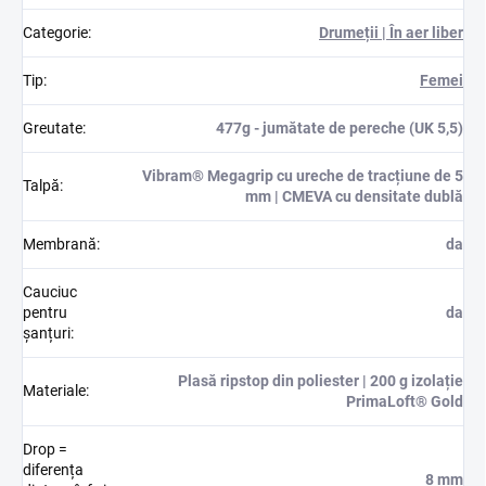
Categorie
:
Drumeții | În aer liber
Tip
:
Femei
Greutate
:
477g - jumătate de pereche (UK 5,5)
Vibram® Megagrip cu ureche de tracțiune de 5
Talpă
:
mm | CMEVA cu densitate dublă
Membrană
:
da
Cauciuc
pentru
da
șanțuri
:
Plasă ripstop din poliester | 200 g izolație
Materiale
:
PrimaLoft® Gold
Drop =
diferența
8 mm