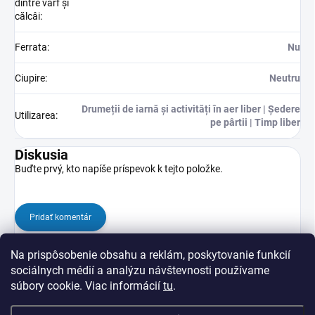
dintre vârf și
călcâi
:
Ferrata
:
Nu
Ciupire
:
Neutru
Drumeții de iarnă și activități în aer liber | Ședere
Utilizarea
:
pe pârtii | Timp liber
Diskusia
Buďte prvý, kto napíše príspevok k tejto položke.
Pridať komentár
Na prispôsobenie obsahu a reklám, poskytovanie funkcií
sociálnych médií a analýzu návštevnosti používame
súbory cookie. Viac informácií
tu
.