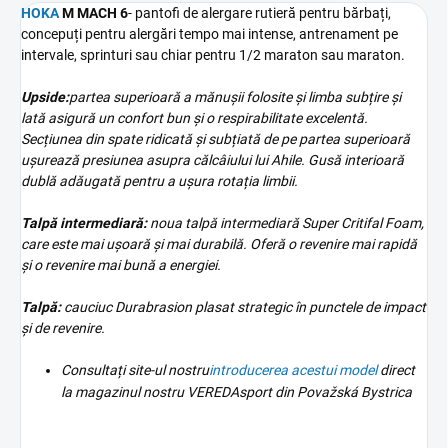
HOKA
M MACH 6
-
pantofi de alergare rutieră pentru bărbați,
concepuți pentru alergări tempo mai intense, antrenament pe
intervale, sprinturi sau chiar pentru 1/2 maraton sau maraton.
Upside:
partea superioară a mănușii folosite și limba subțire și
lată asigură un confort bun și o respirabilitate excelentă.
Secțiunea din spate ridicată și subțiată de pe partea superioară
ușurează presiunea asupra călcâiului lui Ahile. Gusă interioară
dublă adăugată pentru a ușura rotația limbii.
Talpă intermediară:
noua talpă intermediară Super Critifal Foam,
care este mai ușoară și mai durabilă. Oferă o revenire mai rapidă
și o revenire mai bună a energiei.
Talpă:
cauciuc Durabrasion plasat strategic în punctele de impact
și de revenire.
Consultați site-ul nostru
introducerea acestui model
direct
la magazinul nostru VEREDAsport din Považská Bystrica