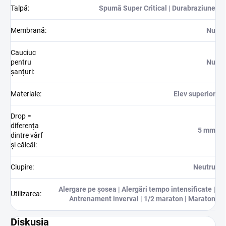
Talpă
:
Spumă Super Critical | Durabraziune
Membrană
:
Nu
Cauciuc
pentru
Nu
șanțuri
:
Materiale
:
Elev superior
Drop =
diferența
5 mm
dintre vârf
și călcâi
:
Ciupire
:
Neutru
Alergare pe șosea | Alergări tempo intensificate |
Utilizarea
:
Antrenament inverval | 1/2 maraton | Maraton
Diskusia