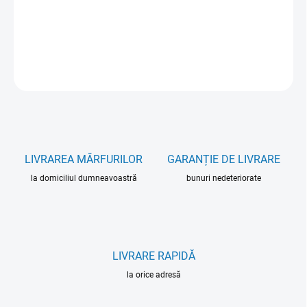
DETAILNÉ INFORMÁCIE
OPÝTAŤ SA
LIVRAREA MĂRFURILOR
GARANȚIE DE LIVRARE
la domiciliul dumneavoastră
bunuri nedeteriorate
LIVRARE RAPIDĂ
la orice adresă