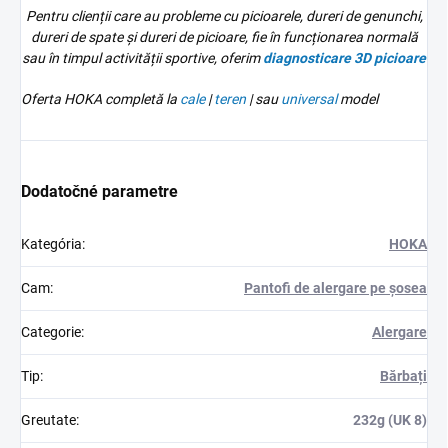
Pentru clienții care au probleme cu picioarele, dureri de genunchi,
dureri de spate și dureri de picioare, fie în funcționarea normală
sau în timpul activității sportive, oferim
diagnosticare 3D
picioare
Oferta HOKA completă la
cale
|
teren
| sau
universal
model
Dodatočné parametre
Kategória
:
HOKA
Cam
:
Pantofi de alergare pe șosea
Categorie
:
Alergare
Tip
:
Bărbați
Greutate
:
232g (UK 8)