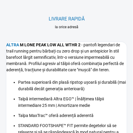
LIVRARE RAPIDĂ
la orice adresă
ALTRA
M LONE PEAK LOW ALL WTHR 2
- pantofi legendari de
trail running pentru bărbați cu zero drop și un antepicior în stil
barefoot lărgit semnificativ, într-o versiune impermeabilă cu
membrană. Profilul agresiv al tălpii oferă combinația perfectă de
aderență, tracțiune și durabilitate care "mușcă" din teren.
Partea superioară din plasă ripstop ușoară și durabilă (mai
durabilă decât generația anterioară)
Talpă intermediară
Altra EGO™ | Înălțimea tălpii
intermediare 25 mm | Amortizare medie
Talpa MaxTrac™ oferă aderență aderentă
STANDARD FOOTSHAPE™ FIT permite degetelor să se
relaxeze și să se răspândească în mod natural pentru a