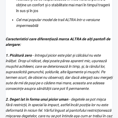
obține un confort și o stabilitate mai mari în timpul tragerii
în sus și în jos
Cel mai popular model de trail ALTRA într-o versiune
impermeabilă
Caracteristici care diferențiază marca ALTRA de alți pantofi de
alergare:
1.
Picătură zero
- întregul picior este plat și călcâiul nu este
înălțat. Drop-ul ridicat, deși poate părea aparent mic, ușurează
mușchii achileeni, care se deteriorează în timp, și, la rândul lor,
suprasolicită genunchii, șoldurile, alte ligamente și mușchi. Pe
termen scurt, de obicei nu observați, dar dacă alergați sau mergeți
sute de mii de pași pe o cădere mai mare, aceasta are adesea
consecințe asupra sănătății care pot fi permanente.
2. Deget lat în forma unui picior uman
- degetele se pot mișca
fără restricții, în special la impact, astfel încât poziția lor nu este
deformată în niciun fel. Vârful îngust al pantofului restricționează
mișcarea degetelor, care nu se pot întinde așa cum ar trebui în caz