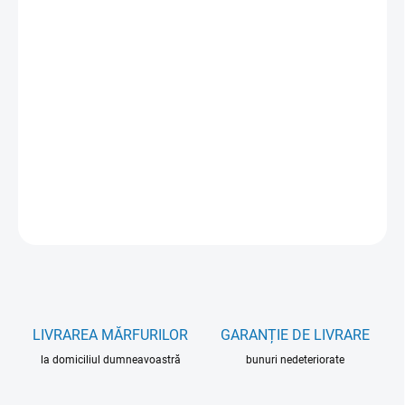
cena:
VARIANT
MOŽNOSTI DORUČENIA
−
+
Pridať do košíka
DETAILNÉ INFORMÁCIE
OPÝTAŤ SA
LIVRAREA MĂRFURILOR
GARANȚIE DE LIVRARE
la domiciliul dumneavoastră
bunuri nedeteriorate