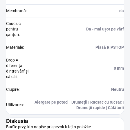
Membrană
:
da
Cauciuc
pentru
Da - mai ușor pe vârf
șanțuri
:
Materiale
:
Plasă RIPSTOP
Drop =
diferența
0 mm
dintre vârf și
călcâi
:
Ciupire
:
Neutru
Alergare pe poteci | Drumeții | Rucsac cu rucsac |
Utilizarea
:
Drumeții rapide | Călătorii
Diskusia
Buďte prvý, kto napíše príspevok k tejto položke.