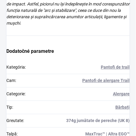
de impact. Astfel, piciorul nu își îndeplinește în mod corespunzător
funcția naturală de "arc și stabilizare", ceea ce duce din nou la
deteriorarea și supraîncărcarea anumitor articulații, ligamente și
mușchi.
Dodatočné parametre
Kategória
:
Pantofi de trail
Cam
:
Pantofi de alergare Trail
Categorie
:
Alergare
Tip
:
Bărbați
Greutate
:
374g jumătate de pereche (UK 8)
Talpă
:
MaxTrac™ | Altra EGO™