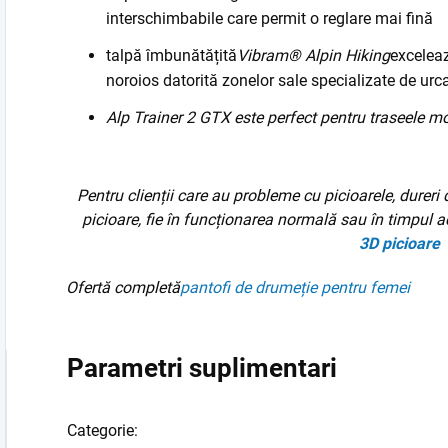
interschimbabile care permit o reglare mai fină
talpă îmbunătățită
Vibram® Alpin Hiking
exceleaz
noroios datorită zonelor sale specializate de urca
Alp Trainer 2 GTX este perfect pentru traseele m
Pentru clienții care au probleme cu picioarele, dureri 
picioare, fie în funcționarea normală sau în timpul ac
3D
picioare
Ofertă completă
pantofi de drumeție pentru femei
Parametri suplimentari
Categorie
: