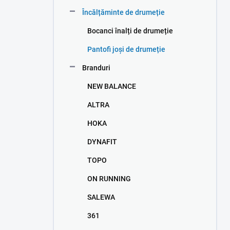
e
Încălțăminte de drumeție
r
a
Bocanci înalți de drumeție
l
ă
Pantofi joși de drumeție
Branduri
NEW BALANCE
ALTRA
HOKA
DYNAFIT
TOPO
ON RUNNING
SALEWA
361