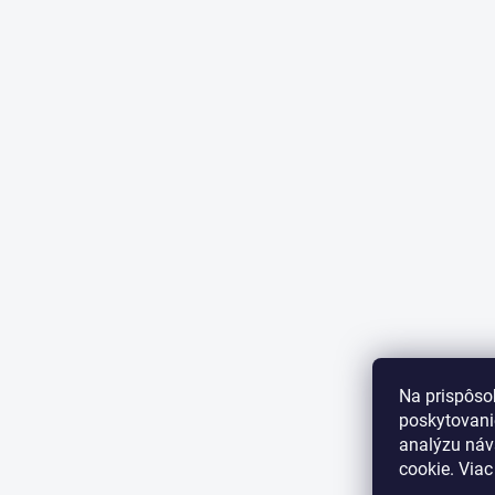
Na prispôso
poskytovanie
analýzu náv
cookie. Viac