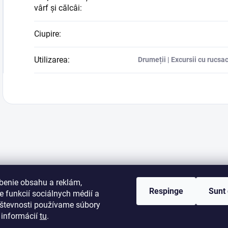
vârf și călcâi
:
Ciupire
:
Utilizarea
:
Drumeții | Excursii cu rucsacu
benie obsahu a reklám,
Respinge
Sunt
 funkcií sociálnych médií a
števnosti používame súbory
 informácií
tu
.