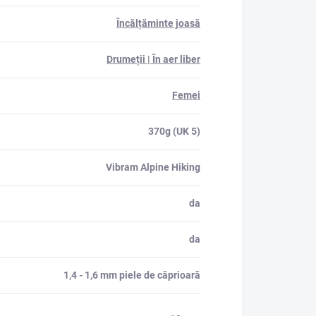
Încălțăminte joasă
Drumeții | În aer liber
Femei
370g (UK 5)
Vibram Alpine Hiking
da
da
1,4 - 1,6 mm piele de căprioară