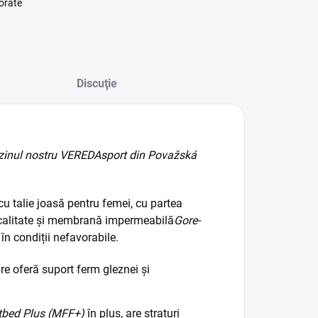
orate
Discuţie
zinul nostru VEREDAsport din Považská
u talie joasă pentru femei, cu partea
ă calitate și membrană impermeabilă
Gore-
 în condiții nefavorabile.
re oferă suport ferm gleznei și
tbed Plus (MFF+)
în plus, are straturi