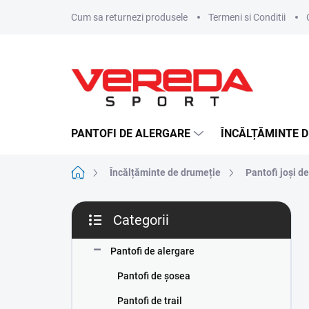
Treci
Cum sa returnezi produsele
Termeni si Conditii
la
conținut
PANTOFI DE ALERGARE
ÎNCĂLȚĂMINTE D
Acasă
Încălțăminte de drumeție
Pantofi joși d
B
Categorii
a
Sari
r
peste
ă
Pantofi de alergare
categorii
l
Pantofi de șosea
a
t
Pantofi de trail