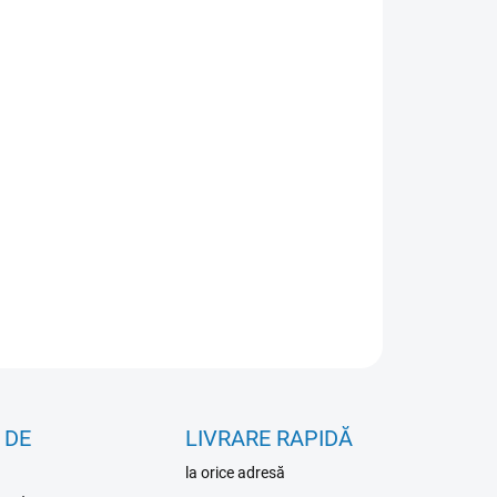
IANTĂ
IUNI DE TRANSPORT
−
+
Adăuga în coş
RMAŢII DETALIATE
ÎNTREABĂ
 DE
LIVRARE RAPIDĂ
la orice adresă