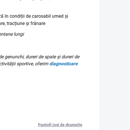
ă în condiții de carosabil umed și
re, tracțiune și frânare
ontane lungi
de genunchi, dureri de spate și dureri de
tivității sportive, oferim
diagnosticare
Pantofi joși de drumeție