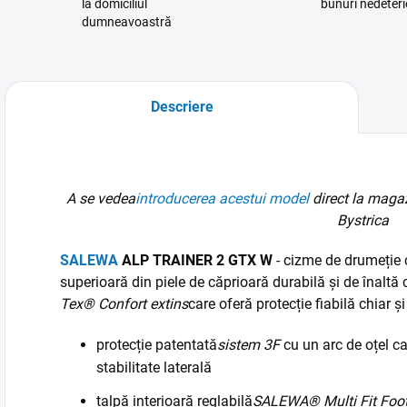
la domiciliul
bunuri nedeteri
dumneavoastră
Descriere
A se vedea
introducerea acestui model
direct la maga
Bystrica
SALEWA
ALP TRAINER 2 GTX W
- cizme de drumeție c
superioară din piele de căprioară durabilă și de înalt
Tex® Confort extins
care oferă protecție fiabilă chiar și
protecție patentată
sistem 3F
cu un arc de oțel ca
stabilitate laterală
talpă interioară reglabilă
SALEWA® Multi Fit Foo