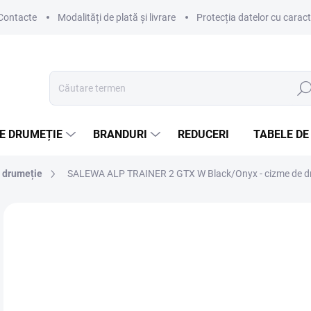
Contacte
Modalități de plată și livrare
Protecția datelor cu carac
Căut
E DRUMEȚIE
BRANDURI
REDUCERI
TABELE DE
e drumeție
SALEWA ALP TRAINER 2 GTX W Black/Onyx - cizme de d
Neevaluat
Detalii de evaluare
MARCĂ:
SALEWA
le
Eval
ALE
preţ: