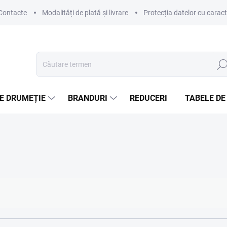
Contacte
Modalități de plată și livrare
Protecția datelor cu carac
Căut
E DRUMEȚIE
BRANDURI
REDUCERI
TABELE DE