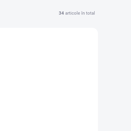
34
articole în total
007060_7_1
DISPONIBIL
LOWA TIBET EVO GTX Sepia/Slate -