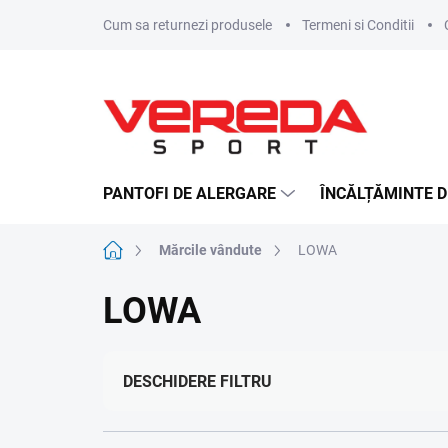
Treci
Cum sa returnezi produsele
Termeni si Conditii
la
conținut
PANTOFI DE ALERGARE
ÎNCĂLȚĂMINTE D
Acasă
Mărcile vândute
LOWA
LOWA
DESCHIDERE FILTRU