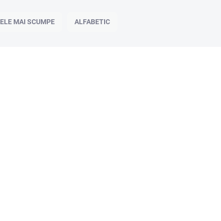
ELE MAI SCUMPE
ALFABETIC
007061_4_1
DISPONIBIL
LOWA ZEPHYR MK2 GTX LO Negru -