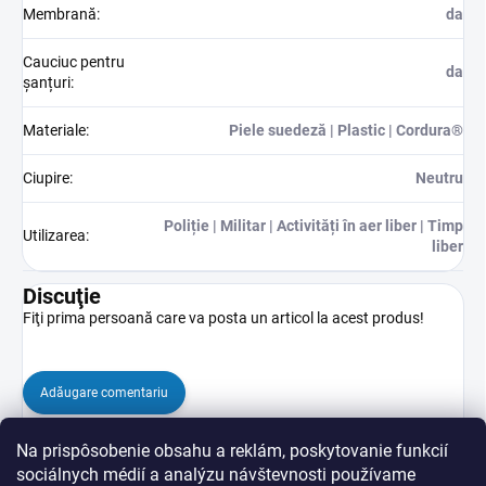
Membrană
:
da
Cauciuc pentru
da
șanțuri
:
Materiale
:
Piele suedeză | Plastic | Cordura®
Ciupire
:
Neutru
Poliție | Militar | Activități în aer liber | Timp
Utilizarea
:
liber
Discuţie
Fiţi prima persoană care va posta un articol la acest produs!
Adăugare comentariu
Na prispôsobenie obsahu a reklám, poskytovanie funkcií
sociálnych médií a analýzu návštevnosti používame