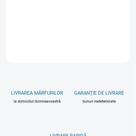
OPȚIUNI DE TRANSPORT
−
+
Adăuga în coş
INFORMAŢII DETALIATE
ÎNTREABĂ
LIVRAREA MĂRFURILOR
GARANȚIE DE LIVRARE
la domiciliul dumneavoastră
bunuri nedeteriorate
LIVRARE RAPIDĂ