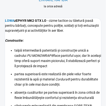
la orice adresă
LOWA
zEPHYR MK2 GTX LO
-
cizme tactice cu tăietură joasă
pentru bărbați, concepute pentru poliție, soldați și toți entuziaștii
supraviețuirii și ai activităților în aer liber.
Constructie:
talpă intermediară patentată și construcție unică a
cadrului
PU MONOWRAP®
face pantoful ușor, dar în același
timp oferă suport maxim piciorului, îl stabilizează perfect și
îl protejează de impact
partea superioară este realizată din piele velur foarte
rezistentă la apă și material
Cordura®
pentru durabilitate
chiar și în cele mai dure condiții.
absența cusăturilor pe partea superioară în zona critică de
flexie îmbunătățește confortul și rezistența structurală
căptușeala este realizată din membrana GORE-TEX®