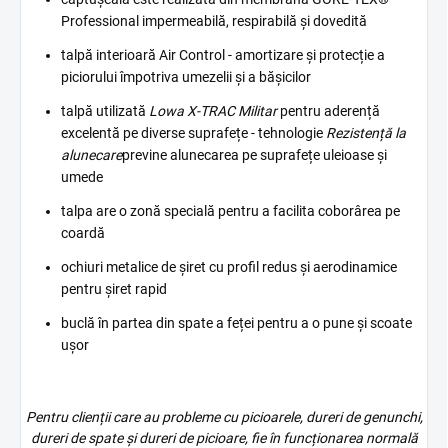
Professional impermeabilă, respirabilă și dovedită
talpă interioară Air Control - amortizare și protecție a
piciorului împotriva umezelii și a bășicilor
talpă utilizată
Lowa X-TRAC Militar
pentru aderență
excelentă pe diverse suprafețe - tehnologie
Rezistență la
alunecare
previne alunecarea pe suprafețe uleioase și
umede
talpa are o zonă specială pentru a facilita coborârea pe
coardă
ochiuri metalice de șiret cu profil redus și aerodinamice
pentru șiret rapid
buclă în partea din spate a feței pentru a o pune și scoate
ușor
Pentru clienții care au probleme cu picioarele, dureri de genunchi,
dureri de spate și dureri de picioare, fie în funcționarea normală