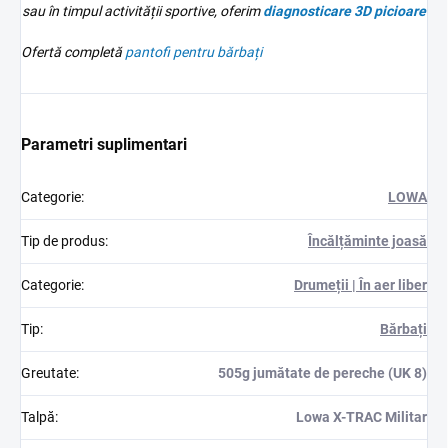
sau în timpul activității sportive, oferim
diagnosticare 3D
picioare
Ofertă completă
pantofi pentru bărbați
Parametri suplimentari
Categorie
:
LOWA
Tip de produs
:
Încălțăminte joasă
Categorie
:
Drumeții | În aer liber
Tip
:
Bărbați
Greutate
:
505g jumătate de pereche (UK 8)
Talpă
:
Lowa X-TRAC Militar