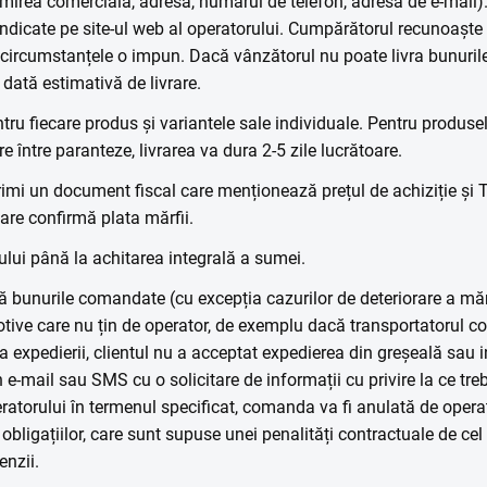
mirea comercială, adresa, numărul de telefon, adresa de e-mail). 
indicate pe site-ul web al operatorului. Cumpărătorul recunoaște 
 circumstanțele o impun. Dacă vânzătorul nu poate livra bunurile
dată estimativă de livrare.
ntru fiecare produs și variantele sale individuale. Pentru produse
 între paranteze, livrarea va dura 2-5 zile lucrătoare.
imi un document fiscal care menționează prețul de achiziție și T
re confirmă plata mărfii.
lui până la achitarea integrală a sumei.
 bunurile comandate (cu excepția cazurilor de deteriorare a mărfur
otive care nu țin de operator, de exemplu dacă transportatorul co
ea expedierii, clientul nu a acceptat expedierea din greșeală sau i
 e-mail sau SMS cu o solicitare de informații cu privire la ce t
eratorului în termenul specificat, comanda va fi anulată de opera
bligațiilor, care sunt supuse unei penalități contractuale de cel 
nzii.