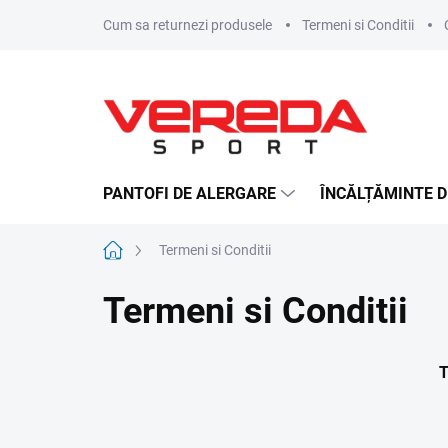
Treci
Cum sa returnezi produsele
Termeni si Conditii
la
conținut
PANTOFI DE ALERGARE
ÎNCĂLȚĂMINTE D
Acasă
Termeni si Conditii
Termeni si Conditii
T