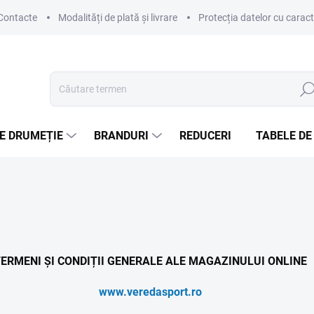
Contacte
Modalități de plată și livrare
Protecția datelor cu carac
Căut
E DRUMEȚIE
BRANDURI
REDUCERI
TABELE DE
ERMENI ȘI CONDIȚII GENERALE ALE MAGAZINULUI ONLINE
www.veredasport.ro