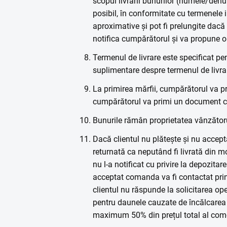
scopul livrării bunurilor (numele/denu
posibil, în conformitate cu termenele 
aproximative și pot fi prelungite dacă
notifica cumpărătorul și va propune o 
Termenul de livrare este specificat pe
suplimentare despre termenul de livrare
La primirea mărfii, cumpărătorul va pr
cumpărătorul va primi un document ca
Bunurile rămân proprietatea vânzătoru
Dacă clientul nu plătește și nu acceptă
returnată ca neputând fi livrată din m
nu l-a notificat cu privire la depozitar
acceptat comanda va fi contactat prin
clientul nu răspunde la solicitarea op
pentru daunele cauzate de încălcarea o
maximum 50% din prețul total al come