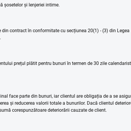
 șosetelor și lenjeriei intime.
 din contract în conformitate cu secțiunea 20(1) - (3) din Legea
.
lui prețul plătit pentru bunuri în termen de 30 zile calendaristic
nal face parte din bunuri, iar clientul are obligația de a se asig
rea și reducerea valorii totale a bunurilor. Dacă clientul deterio
umă corespunzătoare deteriorării cauzate de client.