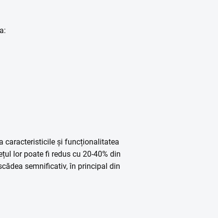
a:
aracteristicile și funcționalitatea
ețul lor poate fi redus cu 20-40% din
scădea semnificativ, în principal din