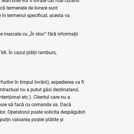
Mărfurile vor fi livrate cât mai curând
că termenele de livrare sunt
 în termenul specificat, acesta va
le marcate cu „În stoc” fără informații
VA. În cazul plății ramburs,
ilor în timpul livrării), expedierea va fi
ntractual nu a putut găsi destinatarul,
ntenționat etc.). Clientul care nu a
rebuie să facă cu comanda sa. Dacă
tor. Operatorul poate solicita despăgubiri
puțin valoarea poștei plătite și