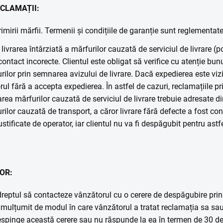
ECLAMAȚII:
imirii mărfii. Termenii și condițiile de garanție sunt reglementat
ivrarea întârziată a mărfurilor cauzată de serviciul de livrare (p
contact incorecte. Clientul este obligat să verifice cu atenție bunu
rilor prin semnarea avizului de livrare. Dacă expedierea este vizib
l fără a accepta expedierea. În astfel de cazuri, reclamațiile pri
area mărfurilor cauzată de serviciul de livrare trebuie adresate dir
lor cauzată de transport, a căror livrare fără defecte a fost conf
justificate de operator, iar clientul nu va fi despăgubit pentru astf
OR:
eptul să contacteze vânzătorul cu o cerere de despăgubire prin 
mulțumit de modul în care vânzătorul a tratat reclamația sa sau
respinge această cerere sau nu răspunde la ea în termen de 30 de