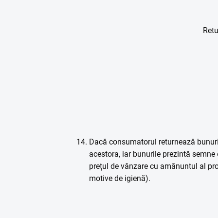
Retu
Dacă consumatorul returnează bunuri c
acestora, iar bunurile prezintă semne 
prețul de vânzare cu amănuntul al prod
motive de igienă).