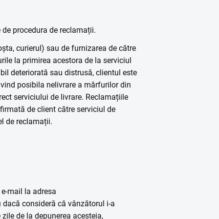
e de procedura de reclamații.
oșta, curierul) sau de furnizarea de către
rile la primirea acestora de la serviciul
il deteriorată sau distrusă, clientul este
vind posibila nelivrare a mărfurilor din
ect serviciului de livrare. Reclamațiile
irmată de client către serviciul de
el de reclamații.
e-mail la adresa
 dacă consideră că vânzătorul i-a
 zile de la depunerea acesteia,