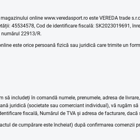
) magazinului online www.veredasport.ro este VEREDA trade s.r
etății: 45534578, Cod de identificare fiscală: SK2023019691, înre
ub numărul 22913/R.
nline este orice persoană fizică sau juridică care trimite un fo
ăm să includeți în comandă numele, prenumele, adresa de livrare,
oană juridică (societate sau comerciant individual), vă rugăm să
 identificare fiscală, Numărul de TVA și adresa de facturare, dacă s
ctul de cumpărare este încheiat) după confirmarea comenzii prin