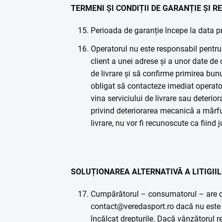
TERMENI ȘI CONDIȚII DE GARANȚIE ȘI R
Perioada de garanție începe la data pr
Operatorul nu este responsabil pentru l
client a unei adrese și a unor date de 
de livrare și să confirme primirea bunu
obligat să contacteze imediat operatoru
vina serviciului de livrare sau deterior
privind deteriorarea mecanică a mărfuri
livrare, nu vor fi recunoscute ca fiind 
SOLUȚIONAREA ALTERNATIVĂ A LITIGIIL
Cumpărătorul – consumatorul – are dr
contact@veredasport.ro dacă nu este 
încălcat drepturile. Dacă vânzătorul 