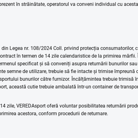
prezent în străinătate, operatorul va conveni individual cu acesta 
3 din Legea nr. 108/2024 Coll. privind protecția consumatorilor, 
 contract în termen de 14 zile calendaristice de la primirea mărfii.
termenul specificat și să conveniți asupra returnării bunurilor sa
nte semne de utilizare, trebuie să fie intacte și trimise împreună
portului bunurilor către furnizor. Încălțămintea trebuie trimisă în 
sport, această cutie trebuie ambalată într-un container de transpor
14 zile, VEREDAsport oferă voluntar posibilitatea returnării produ
 primirea acestora, conform procedurii de returnare.