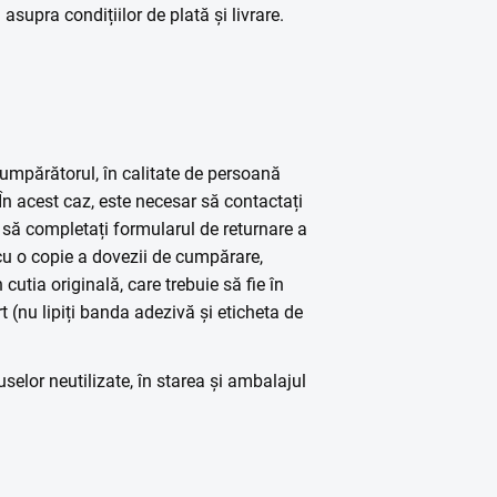
asupra condițiilor de plată și livrare.
cumpărătorul, în calitate de persoană
 În acest caz, este necesar să contactați
u să completați formularul de returnare a
 cu o copie a dovezii de cumpărare,
cutia originală, care trebuie să fie în
t (nu lipiți banda adezivă și eticheta de
selor neutilizate, în starea și ambalajul