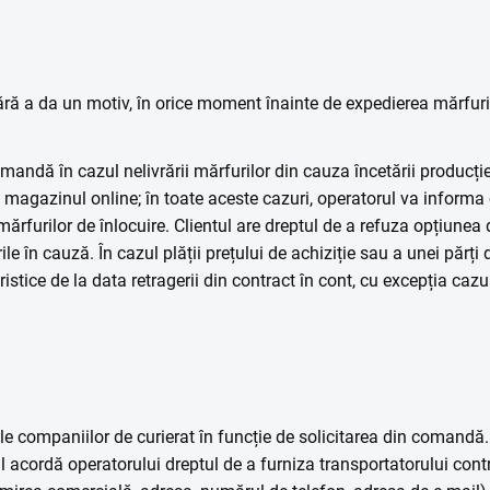
ră a da un motiv, în orice moment înainte de expedierea mărfuril
mandă în cazul nelivrării mărfurilor din cauza încetării producție
t în magazinul online; în toate aceste cazuri, operatorul va informa
mărfurilor de înlocuire. Clientul are dreptul de a refuza opțiunea d
 în cauză. În cazul plății prețului de achiziție sau a unei părți d
istice de la data retragerii din contract în cont, cu excepția cazulu
ciile companiilor de curierat în funcție de solicitarea din comandă
 acordă operatorului dreptul de a furniza transportatorului cont