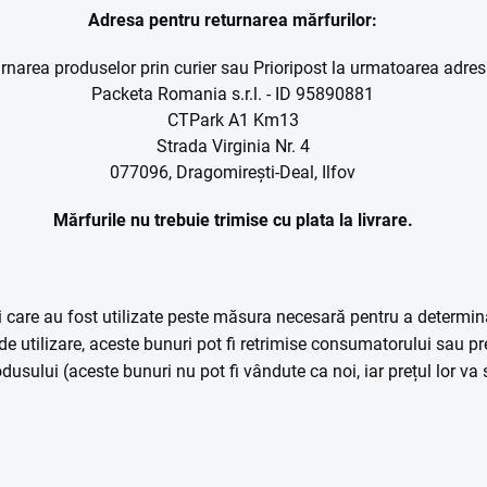
Adresa pentru returnarea mărfurilor:
rnarea produselor prin curier sau Prioripost la urmatoarea adres
Packeta Romania s.r.l. - ID 95890881
CTPark A1 Km13
Strada Virginia Nr. 4
077096, Dragomirești-Deal, Ilfov
Mărfurile nu trebuie trimise cu plata la livrare.
are au fost utilizate peste măsura necesară pentru a determina c
de utilizare, aceste bunuri pot fi retrimise consumatorului sau pr
usului (aceste bunuri nu pot fi vândute ca noi, iar prețul lor va 