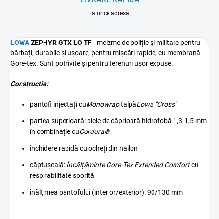
la orice adresă
LOWA
ZEPHYR GTX LO TF
- m
cizme de poliție și militare pentru
bărbați, durabile și ușoare, pentru mișcări rapide, cu membrană
Gore-tex. Sunt potrivite și pentru terenuri ușor expuse.
Constructie:
pantofi injectați cu
Monowrap
talpă
Lowa "Cross"
partea superioară: piele de căprioară hidrofobă 1,3-1,5 mm
în combinație cu
Cordura®
închidere rapidă cu ocheți din nailon
căptușeală:
Încălțăminte Gore-Tex Extended Comfort
cu
respirabilitate sporită
înălțimea pantofului (interior/exterior): 90/130 mm