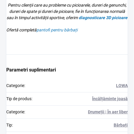
Pentru clienții care au probleme cu picioarele, dureri de genunchi,
dureri de spate și dureri de picioare, fie în funcționarea normală
sau în timpul activității sportive, oferim
diagnosticare 3D
picioare
Ofertă completă
pantofi pentru bărbați
Parametri suplimentari
Categorie
:
LOWA
Tip de produs
:
Încălțăminte joasă
Categorie
:
Drumeții | În aer liber
Tip
:
Bărbați