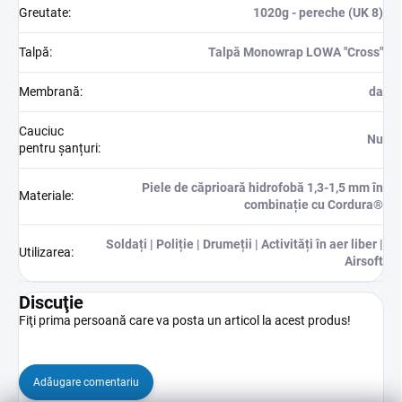
Greutate
:
1020g - pereche (UK 8)
Talpă
:
Talpă Monowrap LOWA "Cross"
Membrană
:
da
Cauciuc
Nu
pentru șanțuri
:
Piele de căprioară hidrofobă 1,3-1,5 mm în
Materiale
:
combinație cu Cordura®
Soldați | Poliție | Drumeții | Activități în aer liber |
Utilizarea
:
Airsoft
Discuţie
Fiţi prima persoană care va posta un articol la acest produs!
Adăugare comentariu