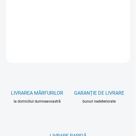
OPȚIUNI DE TRANSPORT
−
+
Adăuga în coş
INFORMAŢII DETALIATE
ÎNTREABĂ
LIVRAREA MĂRFURILOR
GARANȚIE DE LIVRARE
la domiciliul dumneavoastră
bunuri nedeteriorate
LIVRARE RAPIDĂ