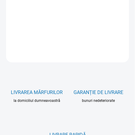
OPȚIUNI DE TRANSPORT
−
+
Adăuga în coş
INFORMAŢII DETALIATE
ÎNTREABĂ
LIVRAREA MĂRFURILOR
GARANȚIE DE LIVRARE
la domiciliul dumneavoastră
bunuri nedeteriorate
LIVRARE RAPIDĂ