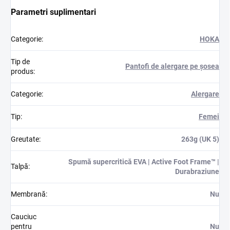
Parametri suplimentari
Categorie
:
HOKA
Tip de
Pantofi de alergare pe șosea
produs
:
Categorie
:
Alergare
Tip
:
Femei
Greutate
:
263g (UK 5)
Spumă supercritică EVA | Active Foot Frame™ |
Talpă
:
Durabraziune
Membrană
:
Nu
Cauciuc
pentru
Nu