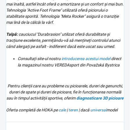
mai înaltă, astfel încât oferă o amortizare și un confort și mai bun.
Tehnologia "Active Foot Frame" utilizată oferă piciorului o
stabilitate sporită. Tehnologia "Meta Rocker" asigură o tranziție
mai lină de la călcâi la vârf.
Talpă:
cauciucul "Durabrasion" utilizat oferă durabilitate și
tracțiune excelente, permițându-vă să mențineți controlul atunci
când alergați pe asfalt - indiferent dacă este uscat sau umed.
Consultați site-ul nostru
introducerea acestui model
direct
la magazinul nostru VEREDAsport din Považská Bystrica
Pentru clienții care au probleme cu picioarele, dureri de genunchi,
dureri de spate și dureri de picioare, fie în funcționarea normală
sau în timpul activității sportive, oferim
diagnosticare 3D
picioare
Oferta completă de HOKA pe
cale
|
teren
| dacă
universal
model