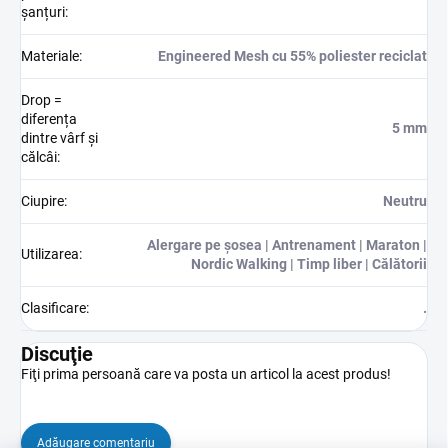
șanțuri
:
Materiale
:
Engineered Mesh cu 55% poliester reciclat
Drop =
diferența
5 mm
dintre vârf și
călcâi
:
Ciupire
:
Neutru
Alergare pe șosea | Antrenament | Maraton |
Utilizarea
:
Nordic Walking | Timp liber | Călătorii
Clasificare
:
.
Discuţie
Fiţi prima persoană care va posta un articol la acest produs!
Adăugare comentariu