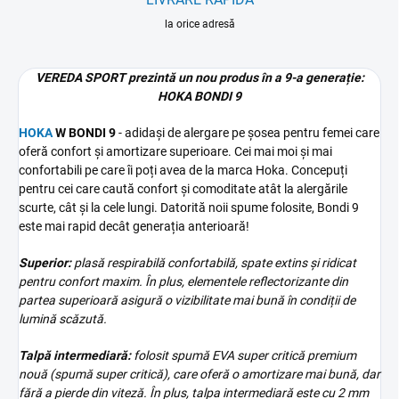
la orice adresă
VEREDA SPORT prezintă un nou produs în a 9-a generație:
HOKA BONDI 9
HOKA
W BONDI 9
- adidași de alergare pe șosea pentru femei care
oferă confort și amortizare superioare. Cei mai moi și mai
confortabili pe care îi poți avea de la marca Hoka. Concepuți
pentru cei care caută confort și comoditate atât la alergările
scurte, cât și la cele lungi. Datorită noii spume folosite, Bondi 9
este mai rapid decât generația anterioară!
Superior:
plasă respirabilă confortabilă, spate extins și ridicat
pentru confort maxim. În plus, elementele reflectorizante din
partea superioară asigură o vizibilitate mai bună în condiții de
lumină scăzută.
Talpă intermediară:
folosit spumă EVA super critică premium
nouă (spumă super critică), care oferă o amortizare mai bună, dar
fără a pierde din viteză. În plus, talpa intermediară este cu 2 mm