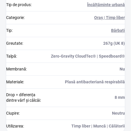
Tip de produs
:
Încălțăminte urbană
Categorie
:
Oraș | Timp liber
Tip
:
Bărbați
Greutate
:
267g (UK 8)
Talpă
:
Zero-Gravity CloudTec® | Speedboard®
Membrană
:
Nu
Materiale
:
Plasă antibacteriană respirabilă
Drop = diferența
8 mm
dintre vârf și călcâi
:
Ciupire
:
Neutru
Utilizarea
:
Timp liber | Muncă | Călătorii