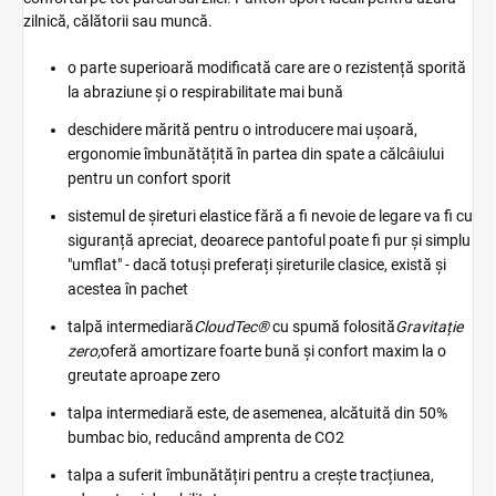
zilnică, călătorii sau muncă.
o parte superioară modificată care are o rezistență sporită
la abraziune și o respirabilitate mai bună
deschidere mărită pentru o introducere mai ușoară,
ergonomie îmbunătățită în partea din spate a călcâiului
pentru un confort sporit
sistemul de șireturi elastice fără a fi nevoie de legare va fi cu
siguranță apreciat, deoarece pantoful poate fi pur și simplu
"umflat" - dacă totuși preferați șireturile clasice, există și
acestea în pachet
talpă intermediară
CloudTec®
cu spumă folosită
Gravitație
zero;
oferă amortizare foarte bună și confort maxim la o
greutate aproape zero
talpa intermediară este, de asemenea, alcătuită din 50%
bumbac bio, reducând amprenta de CO2
talpa a suferit îmbunătățiri pentru a crește tracțiunea,