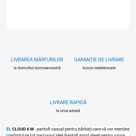
INFORMAŢII DETALIATE
ÎNTREABĂ
LIVRAREA MĂRFURILOR
GARANȚIE DE LIVRARE
la domiciliul dumneavoastră
bunuri nedeteriorate
LIVRARE RAPIDĂ
la orice adresă
EL
CLOUD 6 M
- pantofi casual pentru bărbați care vă vor menține
confortul pe tot parcursul zilei! Pantofi sport ideali pentru uzura