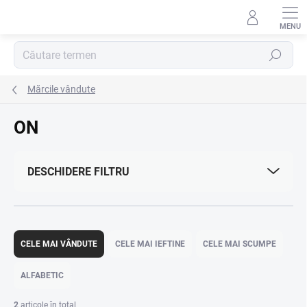
Treci
la
conținut
Căutare
Mărcile vândute
ON
DESCHIDERE FILTRU
S
e
CELE MAI VÂNDUTE
CELE MAI IEFTINE
CELE MAI SCUMPE
l
e
ALFABETIC
c
t
2
articole în total