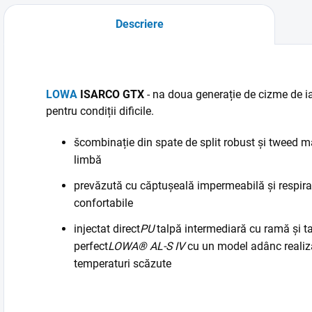
Descriere
LOWA
ISARCO GTX
- n
a doua generație de cizme de i
pentru condiții dificile.
š
combinație din spate de split robust și tweed ma
limbă
prevăzută cu căptușeală impermeabilă și respira
confortabile
injectat direct
PU
talpă intermediară cu ramă și ta
perfect
LOWA® AL-S IV
cu un model adânc realiz
temperaturi scăzute