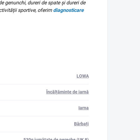
de genunchi, dureri de spate și dureri de
tivității sportive, oferim
diagnosticare
LOWA
Încălțăminte de iarnă
Iarna
Bărbați
530g jumătate de pereche (UK 8)