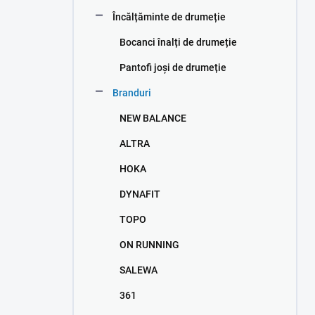
e
Încălțăminte de drumeție
r
a
Bocanci înalți de drumeție
l
ă
Pantofi joși de drumeție
Branduri
NEW BALANCE
ALTRA
HOKA
DYNAFIT
TOPO
ON RUNNING
SALEWA
361