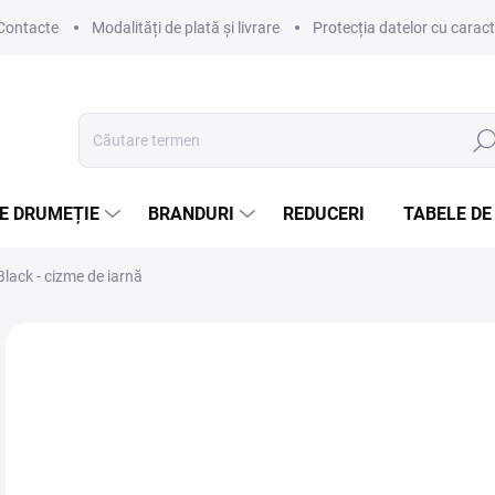
Contacte
Modalități de plată și livrare
Protecția datelor cu carac
Căut
E DRUMEȚIE
BRANDURI
REDUCERI
TABELE DE
ack - cizme de iarnă
Neevaluat
Detalii de evaluare
MARCĂ:
LOWA
le
Eval
DIS
preţ: