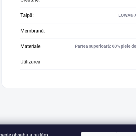
Talpă
:
LOWA® AL
Membrană
:
Materiale
:
Partea superioară: 60% piele de 
Utilizarea
:
benie obsahu a reklám,