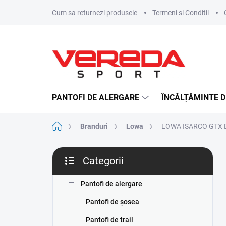
Treci
Cum sa returnezi produsele
Termeni si Conditii
la
conținut
PANTOFI DE ALERGARE
ÎNCĂLȚĂMINTE D
Acasă
Branduri
Lowa
LOWA ISARCO GTX Bl
B
Categorii
a
Sari
r
peste
ă
Pantofi de alergare
categorii
l
Pantofi de șosea
a
t
Pantofi de trail