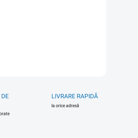
IANTĂ
IUNI DE TRANSPORT
−
+
Adăuga în coş
RMAŢII DETALIATE
ÎNTREABĂ
 DE
LIVRARE RAPIDĂ
la orice adresă
orate