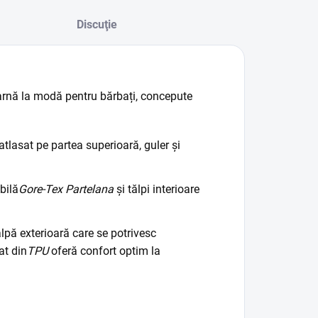
Discuţie
arnă la modă pentru bărbați, concepute
tlasat pe partea superioară, guler și
bilă
Gore-Tex Partelana
și tălpi interioare
lpă exterioară care se potrivesc
at din
TPU
oferă confort optim la