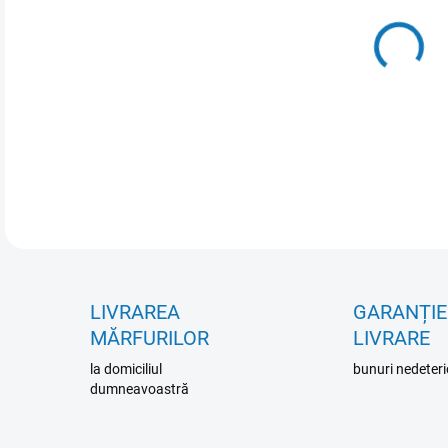
VAR
OPȚ
INFO
LIVRAREA
GARANȚIE
MĂRFURILOR
LIVRARE
la domiciliul
bunuri nedeteri
dumneavoastră