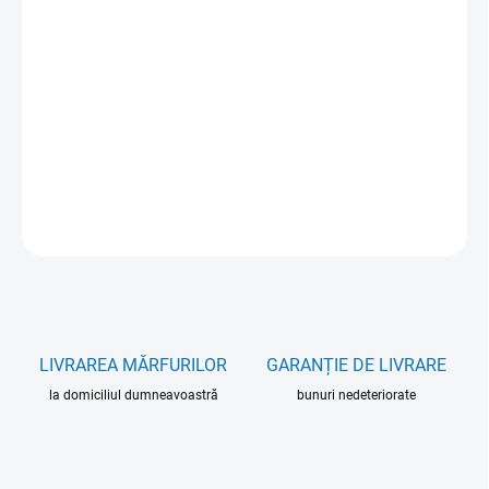
VARIANTĂ
OPȚIUNI DE TRANSPORT
−
+
Adăuga în coş
INFORMAŢII DETALIATE
ÎNTREABĂ
LIVRAREA MĂRFURILOR
GARANȚIE DE LIVRARE
la domiciliul dumneavoastră
bunuri nedeteriorate