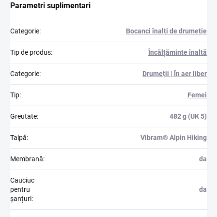
Parametri suplimentari
Categorie
:
Bocanci înalți de drumeție
Tip de produs
:
Încălțăminte înaltă
Categorie
:
Drumeții | În aer liber
Tip
:
Femei
Greutate
:
482 g (UK 5)
Talpă
:
Vibram® Alpin Hiking
Membrană
:
da
Cauciuc
pentru
da
șanțuri
: