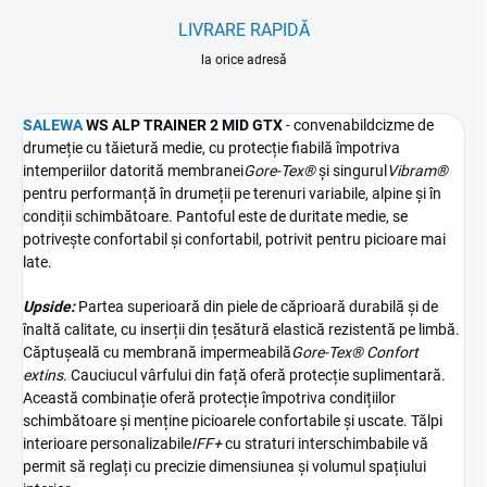
LIVRARE RAPIDĂ
la orice adresă
SALEWA
WS ALP TRAINER 2 MID GTX
-
convenabil
d
cizme de
drumeție cu tăietură medie, cu protecție fiabilă împotriva
intemperiilor datorită membranei
Gore-Tex®
și singurul
Vibram®
pentru performanță în drumeții pe terenuri variabile, alpine și în
condiții schimbătoare. Pantoful este de duritate medie, se
potrivește confortabil și confortabil, potrivit pentru picioare mai
late.
Upside:
Partea superioară din piele de căprioară durabilă și de
înaltă calitate, cu inserții din țesătură elastică rezistentă pe limbă.
Căptușeală cu membrană impermeabilă
Gore-Tex® Confort
extins
. Cauciucul vârfului din față oferă protecție suplimentară.
Această combinație oferă protecție împotriva condițiilor
schimbătoare și menține picioarele confortabile și uscate. Tălpi
interioare personalizabile
IFF+
cu straturi interschimbabile vă
permit să reglați cu precizie dimensiunea și volumul spațiului