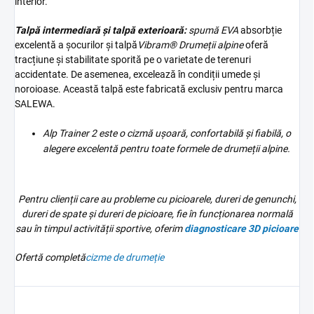
interior.
Talpă intermediară și talpă exterioară:
spumă EVA
absorbție
excelentă a șocurilor și talpă
Vibram
® Drumeții alpine
oferă
tracțiune și stabilitate sporită pe o varietate de terenuri
accidentate. De asemenea, excelează în condiții umede și
noroioase. Această talpă este fabricată exclusiv pentru marca
SALEWA.
Alp Trainer 2 este o cizmă ușoară, confortabilă și fiabilă, o
alegere excelentă pentru toate formele de drumeții alpine.
Pentru clienții care au probleme cu picioarele, dureri de genunchi,
dureri de spate și dureri de picioare, fie în funcționarea normală
sau în timpul activității sportive, oferim
diagnosticare 3D
picioare
Ofertă completă
cizme de drumeție