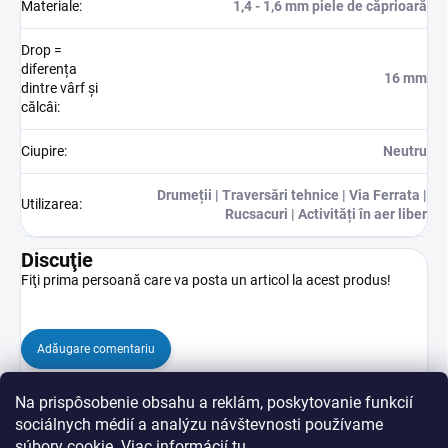
Materiale
:
1,4 - 1,6 mm piele de căprioară
Drop =
diferența
16 mm
dintre vârf și
călcâi
:
Ciupire
:
Neutru
Drumeții | Traversări tehnice | Via Ferrata |
Utilizarea
:
Rucsacuri | Activități în aer liber
Discuţie
Fiţi prima persoană care va posta un articol la acest produs!
Adăugare comentariu
Na prispôsobenie obsahu a reklám, poskytovanie funkcií
sociálnych médií a analýzu návštevnosti používame
súbory cookie. Viac informácií
tu
.