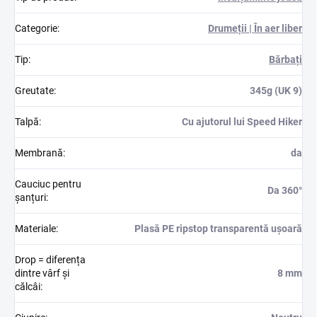
Categorie
:
Drumeții | În aer liber
Tip
:
Bărbați
Greutate
:
345g (UK 9)
Talpă
:
Cu ajutorul lui Speed Hiker
Membrană
:
da
Cauciuc pentru
Da 360°
șanțuri
:
Materiale
:
Plasă PE ripstop transparentă ușoară
Drop = diferența
dintre vârf și
8 mm
călcâi
: