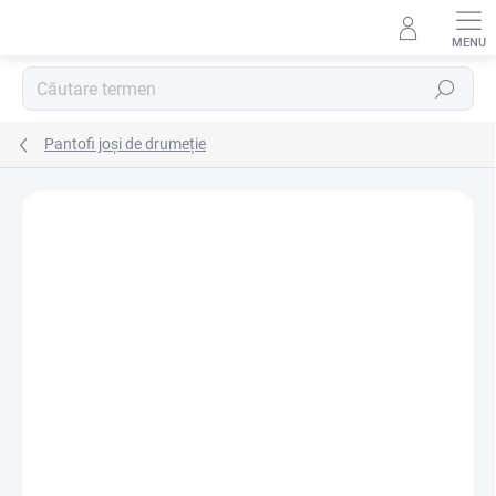
Treci
la
conținut
Căutare
Pantofi joși de drumeție
Neevaluat
Detalii de evaluare
MARCĂ:
SALEWA