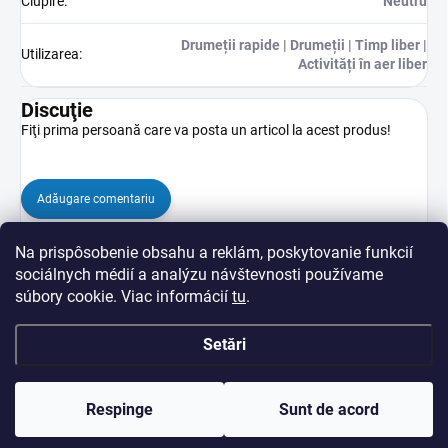
Ciupire
:
Neutru
Drumeții rapide | Drumeții | Timp liber |
Utilizarea
:
Activități în aer liber
Discuţie
Fiţi prima persoană care va posta un articol la acest produs!
Adăugare comentariu
Na prispôsobenie obsahu a reklám, poskytovanie funkcií
sociálnych médií a analýzu návštevnosti používame
súbory cookie. Viac informácií
tu
.
Setări
S
Drepturi de autor 2026
veredasport.ro
. Toate drepturile rezervate.
Editați
u
setările cookie-urilor
Respinge
Sunt de acord
b
s
Creat de Shoptet