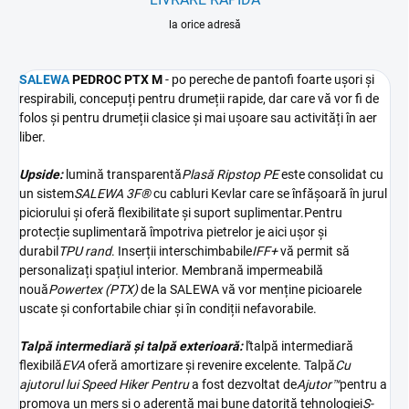
la orice adresă
SALEWA
PEDROC PTX M
- p
o pereche de pantofi foarte ușori și
respirabili, concepuți pentru drumeții rapide, dar care vă vor fi de
folos și pentru drumeții clasice și mai ușoare sau activități în aer
liber.
Upside:
lumină transparentă
Plasă Ripstop PE
este consolidat cu
un sistem
SALEWA 3F®
cu cabluri Kevlar care se înfășoară în jurul
piciorului și oferă flexibilitate și suport suplimentar.
Pentru
protecție suplimentară împotriva pietrelor j
e aici ușor și
durabil
TPU rand
. Inserții interschimbabile
IFF+
vă permit să
personalizați spațiul interior. Membrană impermeabilă
nouă
Powertex (PTX)
de la SALEWA vă vor menține picioarele
uscate și confortabile chiar și în condiții nefavorabile.
Talpă intermediară și talpă exterioară:
ľ
talpă intermediară
flexibilă
EVA
oferă amortizare și revenire excelente. Talpă
Cu
ajutorul lui Speed Hiker
Pentru
a fost dezvoltat de
Ajutor™
pentru a
promova un mers și o aderență mai bune datorită tehnologiei
S-