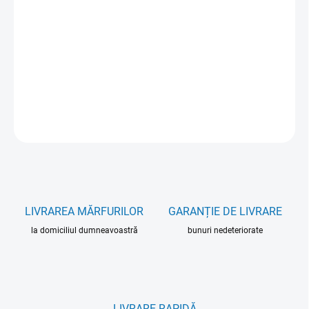
OPȚIUNI DE TRANSPORT
−
+
Adăuga în coş
INFORMAŢII DETALIATE
ÎNTREABĂ
LIVRAREA MĂRFURILOR
GARANȚIE DE LIVRARE
la domiciliul dumneavoastră
bunuri nedeteriorate
LIVRARE RAPIDĂ