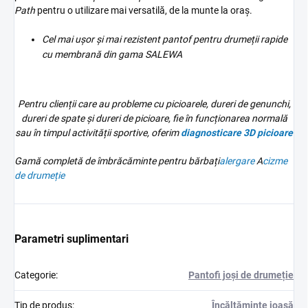
Path
pentru o utilizare mai versatilă, de la munte la oraș.
Cel mai ușor și mai rezistent pantof pentru drumeții rapide
cu membrană din gama SALEWA
Pentru clienții care au probleme cu picioarele, dureri de genunchi,
dureri de spate și dureri de picioare, fie în funcționarea normală
sau în timpul activității sportive, oferim
diagnosticare 3D
picioare
Gamă completă de îmbrăcăminte pentru bărbați
alergare
A
cizme
de drumeție
Parametri suplimentari
Categorie
:
Pantofi joși de drumeție
Tip de produs
:
Încălțăminte joasă