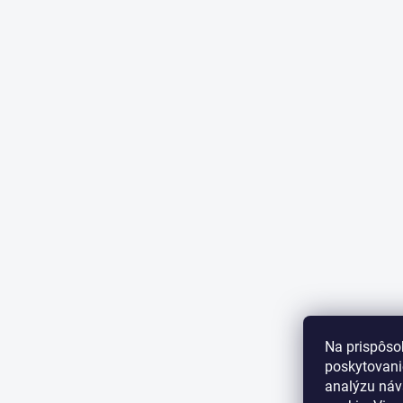
Na prispôso
poskytovanie
analýzu náv