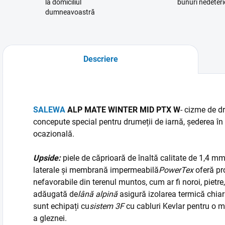
la domiciliul
bunuri nedeteri
dumneavoastră
Descriere
SALEWA
ALP MATE WINTER MID PTX W
- cizme de d
concepute special pentru drumeții de iarnă, șederea în
ocazională.
Upside:
piele de căprioară de înaltă calitate de 1,4 m
laterale
și membrană impermeabilă
PowerTex
oferă pro
nefavorabile din terenul muntos, cum ar fi noroi, pietre
adăugată de
lână alpină
asigură izolarea termică chiar
sunt echipați cu
sistem 3F
cu cabluri Kevlar pentru o ma
a gleznei.