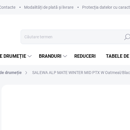
Contacte
Modalități de plată și livrare
Protecția datelor cu carac
Căut
E DRUMEȚIE
BRANDURI
REDUCERI
TABELE DE
 de drumeție
SALEWA ALP MATE WINTER MID PTX W Oatmeal/Black - 
Neevaluat
Detalii de evaluare
MARCĂ:
SALEWA
le
Eval
DIS
preţ: