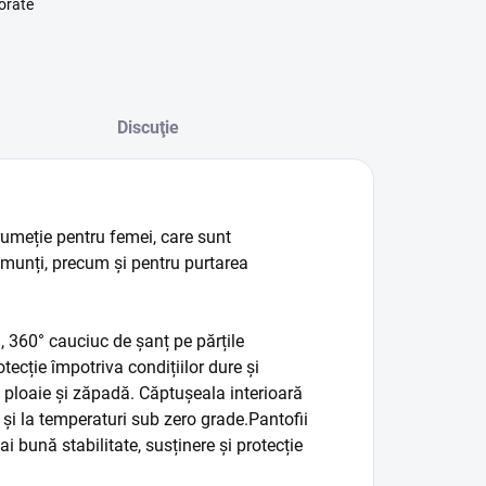
orate
Discuţie
rumeție pentru femei, care sunt
 munți, precum și pentru purtarea
m, 360
° cauciuc de șanț pe părțile
tecție împotriva condițiilor dure și
, ploaie și zăpadă. Căptușeala interioară
 și la temperaturi sub zero grade.
Pantofii
i bună stabilitate, susținere și protecție