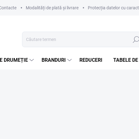
Contacte
Modalități de plată și livrare
Protecția datelor cu carac
Căut
E DRUMEȚIE
BRANDURI
REDUCERI
TABELE DE