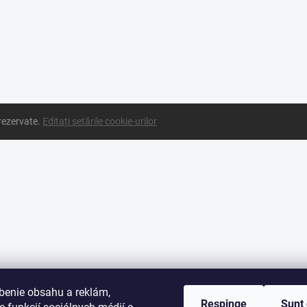
 rezervate.
Editați setările cookie-urilor
benie obsahu a reklám,
Respinge
Sunt