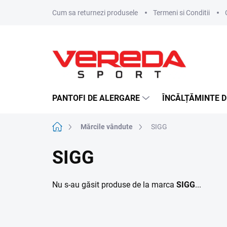
Treci
Cum sa returnezi produsele
Termeni si Conditii
la
conținut
PANTOFI DE ALERGARE
ÎNCĂLȚĂMINTE D
Acasă
Mărcile vândute
SIGG
SIGG
Nu s-au găsit produse de la marca
SIGG
...