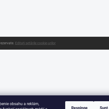
 rezervate.
Editați setările cookie-urilor
benie obsahu a reklám,
Respinge
Sunt