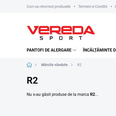
Treci
Cum sa returnezi produsele
Termeni si Conditii
la
conținut
PANTOFI DE ALERGARE
ÎNCĂLȚĂMINTE D
Acasă
Mărcile vândute
R2
R2
Nu s-au găsit produse de la marca
R2
...