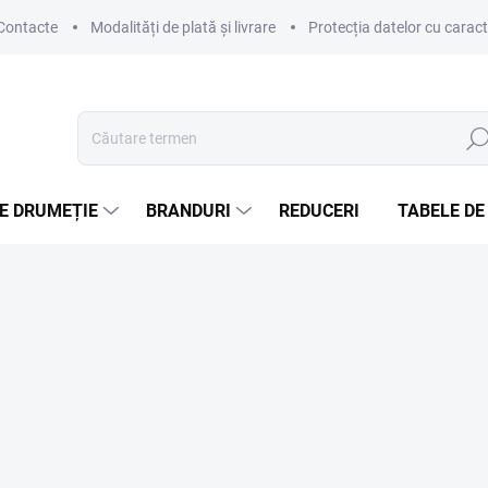
Contacte
Modalități de plată și livrare
Protecția datelor cu carac
Căut
E DRUMEȚIE
BRANDURI
REDUCERI
TABELE DE