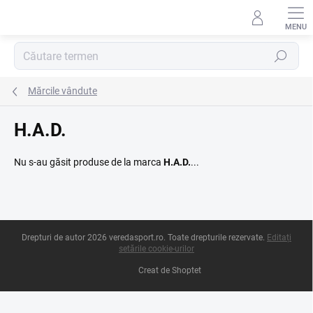
Treci
la
conținut
Căutare
Mărcile vândute
H.A.D.
Nu s-au găsit produse de la marca
H.A.D.
...
S
Drepturi de autor 2026
veredasport.ro
. Toate drepturile rezervate.
Editați
u
setările cookie-urilor
b
s
Creat de Shoptet
o
l