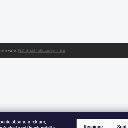
 rezervate.
Editați setările cookie-urilor
benie obsahu a reklám,
Respinge
Sunt