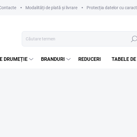
Contacte
Modalități de plată și livrare
Protecția datelor cu carac
Căut
E DRUMEȚIE
BRANDURI
REDUCERI
TABELE DE
.