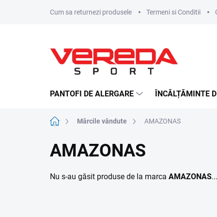
Treci
Cum sa returnezi produsele
Termeni si Conditii
la
conținut
PANTOFI DE ALERGARE
ÎNCĂLȚĂMINTE D
Acasă
Mărcile vândute
AMAZONAS
AMAZONAS
Nu s-au găsit produse de la marca
AMAZONAS
..