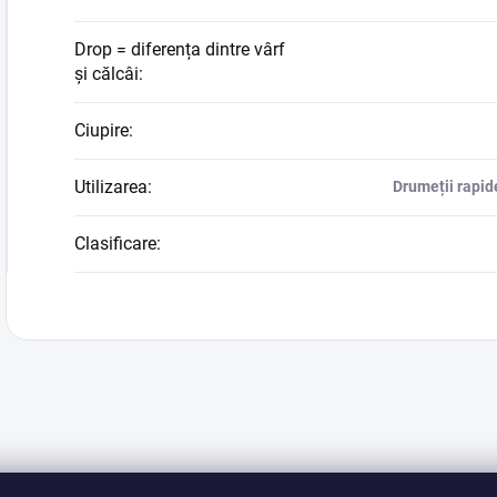
Drop = diferența dintre vârf
și călcâi
:
Ciupire
:
Utilizarea
:
Drumeții rapide 
Clasificare
: