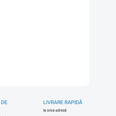
IANTĂ
IUNI DE TRANSPORT
−
+
Adăuga în coş
RMAŢII DETALIATE
ÎNTREABĂ
 DE
LIVRARE RAPIDĂ
la orice adresă