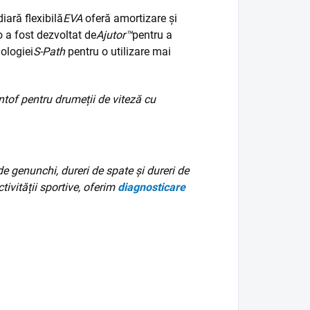
iară flexibilă
EVA
oferă amortizare și
 a fost dezvoltat de
Ajutor™
pentru a
ologiei
S-Path
pentru o utilizare mai
ntof pentru drumeții de viteză cu
de genunchi, dureri de spate și dureri de
tivității sportive, oferim
diagnosticare