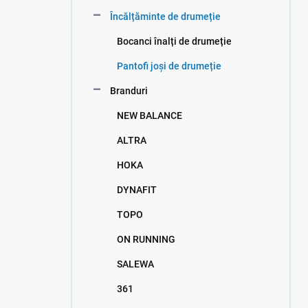
e
Încălțăminte de drumeție
r
a
Bocanci înalți de drumeție
l
ă
Pantofi joși de drumeție
Branduri
NEW BALANCE
ALTRA
HOKA
DYNAFIT
TOPO
ON RUNNING
SALEWA
361