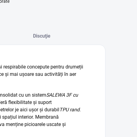
orate
Discuţie
i respirabile concepute pentru drumeții
ce și mai ușoare sau activități în aer
nsolidat cu un sistem
SALEWA 3F cu
eră flexibilitate și suport
trelor j
e aici ușor și durabil
TPU rand
.
i spațiul interior. Membrană
a menține picioarele uscate și