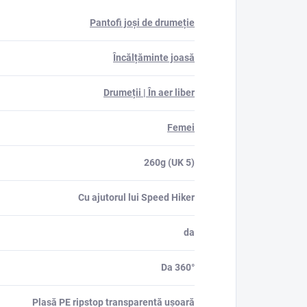
Pantofi joși de drumeție
Încălțăminte joasă
Drumeții | În aer liber
Femei
260g (UK 5)
Cu ajutorul lui Speed Hiker
da
Da 360°
Plasă PE ripstop transparentă ușoară