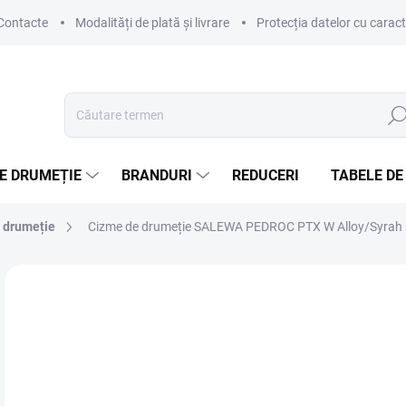
Contacte
Modalități de plată și livrare
Protecția datelor cu carac
Căut
E DRUMEȚIE
BRANDURI
REDUCERI
TABELE DE
e drumeție
Cizme de drumeție SALEWA PEDROC PTX W Alloy/Syrah
Neevaluat
Detalii de evaluare
MARCĂ:
SALEWA
le
Eval
DIS
preţ: