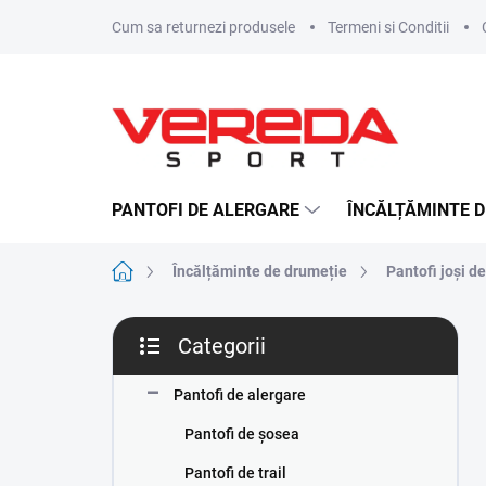
Treci
Cum sa returnezi produsele
Termeni si Conditii
la
conținut
PANTOFI DE ALERGARE
ÎNCĂLȚĂMINTE D
Acasă
Încălțăminte de drumeție
Pantofi joși d
B
Categorii
a
Sari
r
peste
ă
Pantofi de alergare
categorii
l
Pantofi de șosea
a
t
Pantofi de trail