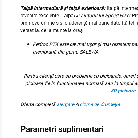
Talpă intermediară și talpă exterioară:
ľ
talpă intermed
revenire excelente. Talpă
Cu ajutorul lui Speed Hiker
Pro
promova un mers și o aderență mai bune datorită tehn
versatilă, de la munte la oraș.
Pedroc PTX este cel mai ușor și mai rezistent pa
membrană din gama SALEWA
Pentru clienții care au probleme cu picioarele, dureri 
picioare, fie în funcționarea normală sau în timpul ac
3D
picioare
Ofertă completă
alergare
A
cizme de drumeție
Parametri suplimentari