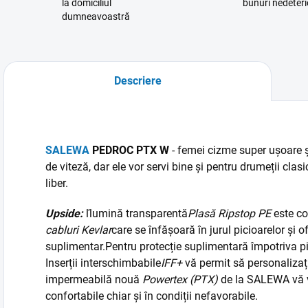
la domiciliul
bunuri nedeteri
dumneavoastră
Descriere
SALEWA
PEDROC PTX W
- femei
cizme super ușoare ș
de viteză, dar ele vor servi bine și pentru drumeții clasi
liber.
Upside:
ľ
lumină transparentă
Plasă Ripstop PE
este co
cabluri Kevlar
care se înfășoară în jurul picioarelor și of
suplimentar.
Pentru protecție suplimentară împotriva pie
Inserții interschimbabile
IFF+
vă permit să personalizaț
impermeabilă nouă
Powertex (PTX)
de la SALEWA vă v
confortabile chiar și în condiții nefavorabile.