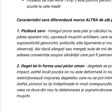
modelul de trail Altra Timp 5 este potrivit pentru a
scurte la cele medii
Caracteristici care diferențiază marca ALTRA de alți 
1.
Picătură zero
- întregul picior este plat și călcâiul n
părea aparent mic, ușurează mușchii achileeni, care se d
suprasolicită genunchii, șoldurile, alte ligamente și mu
observați, dar dacă alergați sau mergeți sute de mii d
adesea consecințe asupra sănătății care pot fi perman
2. Deget lat în forma unui picior uman
- degetele se po
impact, astfel încât poziția lor nu este deformată în nic
restricționează mișcarea degetelor, care nu se pot înti
Astfel, piciorul nu își îndeplinește în mod corespunzător
ceea ce duce din nou la deteriorarea și supraîncărcarea
mușchi.