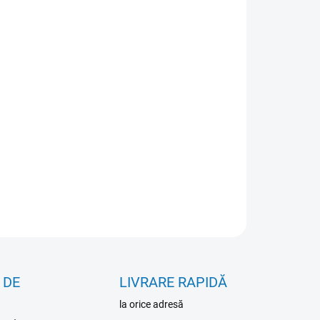
IANTĂ
IUNI DE TRANSPORT
−
+
Adăuga în coş
RMAŢII DETALIATE
ÎNTREABĂ
 DE
LIVRARE RAPIDĂ
la orice adresă