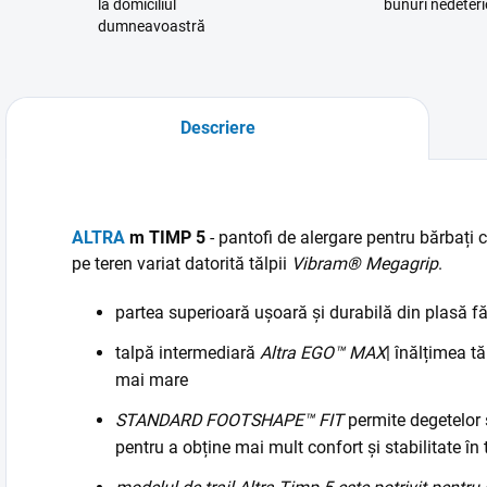
la domiciliul
bunuri nedeteri
dumneavoastră
Descriere
ALTRA
m
TIMP 5
- pantofi de alergare pentru bărbați
pe teren variat datorită tălpii
Vibram® Megagrip
.
partea superioară ușoară și durabilă din plasă f
talpă intermediară
Altra EGO™ MAX
| înălțimea t
mai mare
STANDARD FOOTSHAPE™ FIT
permite degetelor 
pentru a obține mai mult confort și stabilitate în 