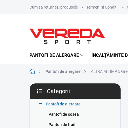
Treci
Cum sa returnezi produsele
Termeni si Conditii
la
conținut
PANTOFI DE ALERGARE
ÎNCĂLȚĂMINTE D
Acasă
Pantofi de alergare
ALTRA M TIMP 5 Green
B
Categorii
a
Sari
r
peste
ă
Pantofi de alergare
categorii
l
Pantofi de șosea
a
t
Pantofi de trail