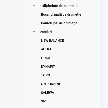
e
Încălțăminte de drumeție
r
a
Bocanci înalți de drumeție
l
ă
Pantofi joși de drumeție
Branduri
NEW BALANCE
ALTRA
HOKA
DYNAFIT
TOPO
ON RUNNING
SALEWA
361