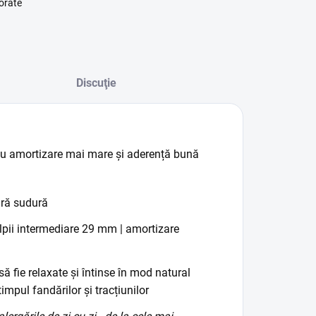
orate
Discuţie
 cu amortizare mai mare
și aderență bună
ără sudură
ălpii intermediare 29 mm | amortizare
să fie relaxate și întinse în mod natural
timpul fandărilor și tracțiunilor