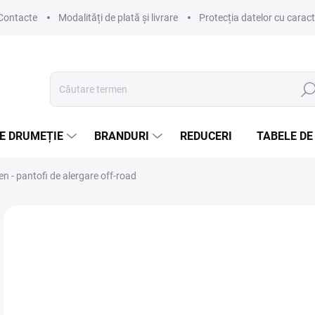
Contacte
Modalități de plată și livrare
Protecția datelor cu carac
Căut
E DRUMEȚIE
BRANDURI
REDUCERI
TABELE DE
 - pantofi de alergare off-road
Neevaluat
Detalii de evaluare
MARCĂ:
ALTRA
le
Eval
DIS
preţ: