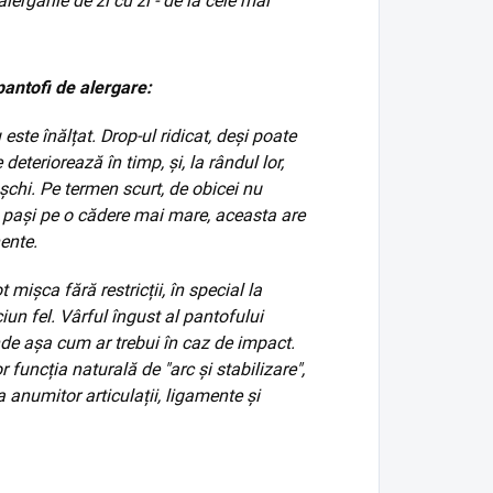
lergările de zi cu zi - de la cele mai
pantofi de alergare:
u este înălțat. Drop-ul ridicat, deși poate
eteriorează în timp, și, la rândul lor,
șchi. Pe termen scurt, de obicei nu
e pași pe o cădere mai mare, aceasta are
ente.
t mișca fără restricții, în special la
iun fel. Vârful îngust al pantofului
nde așa cum ar trebui în caz de impact.
 funcția naturală de "arc și stabilizare",
 anumitor articulații, ligamente și