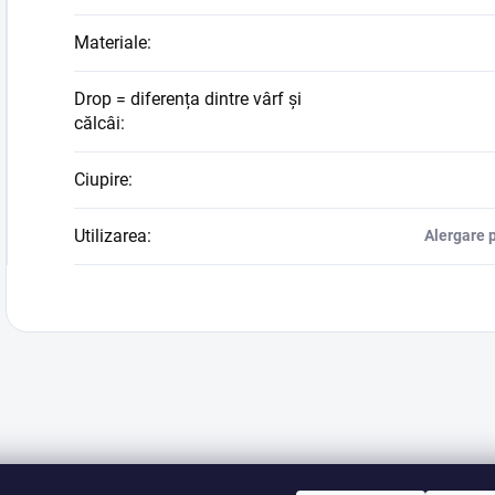
Materiale
:
Drop = diferența dintre vârf și
călcâi
:
Ciupire
:
Utilizarea
:
Alergare p