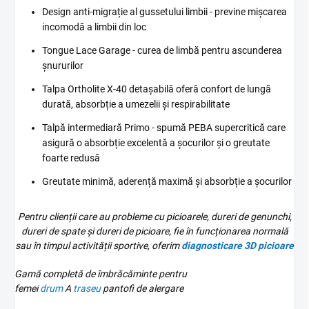
Design anti-migrație al gussetului limbii - previne mișcarea
incomodă a limbii din loc
Tongue Lace Garage - curea de limbă pentru ascunderea
șnururilor
Talpa Ortholite X-40 detașabilă oferă confort de lungă
durată, absorbție a umezelii și respirabilitate
Talpă intermediară Primo - spumă PEBA supercritică care
asigură o absorbție excelentă a șocurilor și o greutate
foarte redusă
Greutate minimă, aderență maximă și absorbție a șocurilor
Pentru clienții care au probleme cu picioarele, dureri de genunchi,
dureri de spate și dureri de picioare, fie în funcționarea normală
sau în timpul activității sportive, oferim
diagnosticare 3D
picioare
Gamă completă de îmbrăcăminte pentru
femei
drum
A
traseu
pantofi de alergare