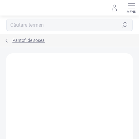
Treci
la
conținut
Căutare
Pantofi de șosea
Neevaluat
Detalii de evaluare
MARCĂ:
361°