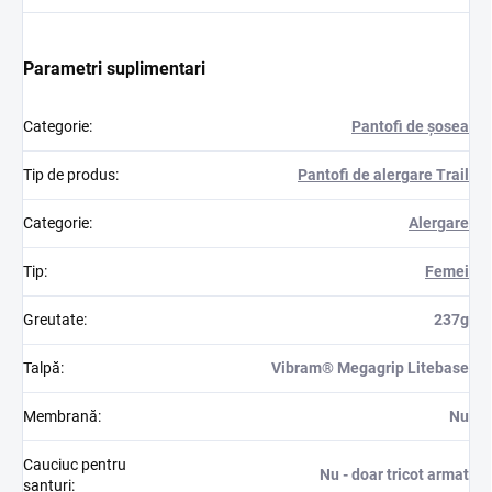
Parametri suplimentari
Categorie
:
Pantofi de șosea
Tip de produs
:
Pantofi de alergare Trail
Categorie
:
Alergare
Tip
:
Femei
Greutate
:
237g
Talpă
:
Vibram® Megagrip Litebase
Membrană
:
Nu
Cauciuc pentru
Nu - doar tricot armat
șanțuri
: