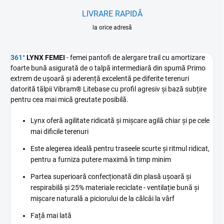
LIVRARE RAPIDĂ
la orice adresă
361°
LYNX FEMEI
- femei
pantofi de alergare trail cu amortizare
foarte bună asigurată de o talpă intermediară din spumă Primo
extrem de ușoară și aderență excelentă pe diferite terenuri
datorită tălpii Vibram® Litebase cu profil agresiv și bază subțire
pentru cea mai mică greutate posibilă.
Lynx oferă agilitate ridicată și mișcare agilă chiar și pe cele
mai dificile terenuri
Este alegerea ideală pentru traseele scurte și ritmul ridicat,
pentru a furniza putere maximă în timp minim
Partea superioară confecționată din plasă ușoară și
respirabilă și 25% materiale reciclate - ventilație bună și
mișcare naturală a piciorului de la călcâi la vârf
Față mai lată