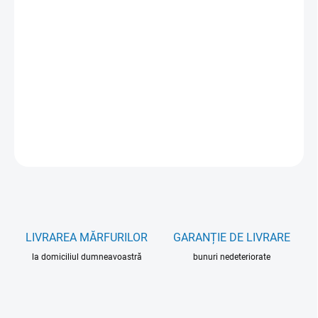
VARIANTĂ
OPȚIUNI DE TRANSPORT
−
+
Adăuga în coş
INFORMAŢII DETALIATE
ÎNTREABĂ
LIVRAREA MĂRFURILOR
GARANȚIE DE LIVRARE
la domiciliul dumneavoastră
bunuri nedeteriorate