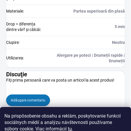
Materiale
:
Partea superioară din plasă
Drop = diferența
5 mm
dintre vârf și călcâi
:
Ciupire
:
Neutru
Alergare pe poteci | Drumeții rapide |
Utilizarea
:
Drumeții
Discuţie
Fiţi prima persoană care va posta un articol la acest produs!
Adăugare comentariu
Na prispôsobenie obsahu a reklám, poskytovanie funkcií
sociálnych médií a analýzu návštevnosti používame
súbory cookie. Viac informácií
tu
.